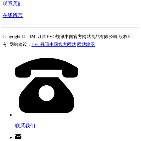
联系我们
在线留言
Copyright © 2024 江西EVO视讯中国官方网站食品有限公司 版权所
有 网站建设：
EVO视讯中国官方网站
网站地图
联系我们