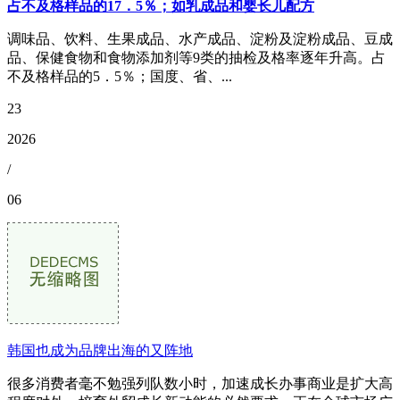
占不及格样品的17．5％；如乳成品和婴长儿配方
调味品、饮料、生果成品、水产成品、淀粉及淀粉成品、豆成
品、保健食物和食物添加剂等9类的抽检及格率逐年升高。占
不及格样品的5．5％；国度、省、...
23
2026
/
06
韩国也成为品牌出海的又阵地
很多消费者毫不勉强列队数小时，加速成长办事商业是扩大高