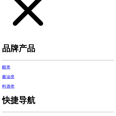
品牌产品
醋类
酱油类
料酒类
快捷导航