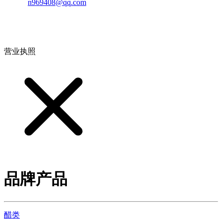
邮箱：
n969408@qq.com
地址：江西省德安县高新技术产业园(宝塔工业园)高新路93号
营业执照
品牌产品
醋类