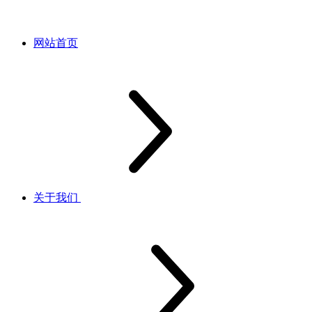
网站首页
关于我们