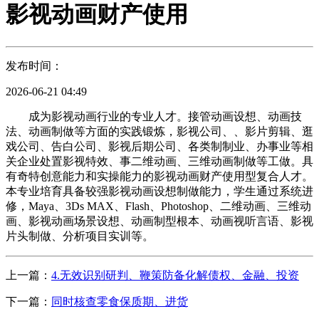
影视动画财产使用
发布时间：
2026-06-21 04:49
成为影视动画行业的专业人才。接管动画设想、动画技
法、动画制做等方面的实践锻炼，影视公司、、影片剪辑、逛
戏公司、告白公司、影视后期公司、各类制制业、办事业等相
关企业处置影视特效、事二维动画、三维动画制做等工做。具
有奇特创意能力和实操能力的影视动画财产使用型复合人才。
本专业培育具备较强影视动画设想制做能力，学生通过系统进
修，Maya、3Ds MAX、Flash、Photoshop、二维动画、三维动
画、影视动画场景设想、动画制型根本、动画视听言语、影视
片头制做、分析项目实训等。
上一篇：
4.无效识别研判、鞭策防备化解债权、金融、投资
下一篇：
同时核查零食保质期、进货