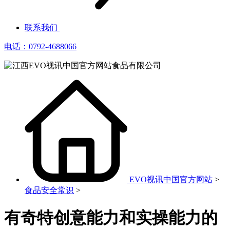
联系我们
电话：0792-4688066
EVO视讯中国官方网站
>
食品安全常识
>
有奇特创意能力和实操能力的