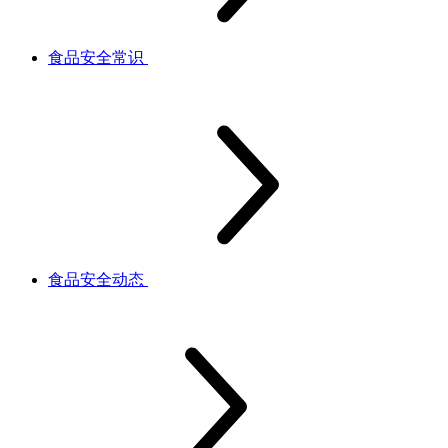
食品安全常识
食品安全动态