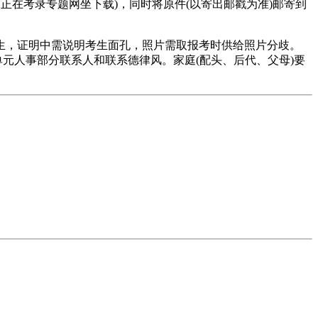
可正在考录专题网坐下载)，同时将原件(以寄出邮戳为准)邮寄到
，证明中需说明考生面孔，照片需取报考时供给照片分歧。
单元人事部分联系人和联系德律风。家庭(配头、后代、父母)要