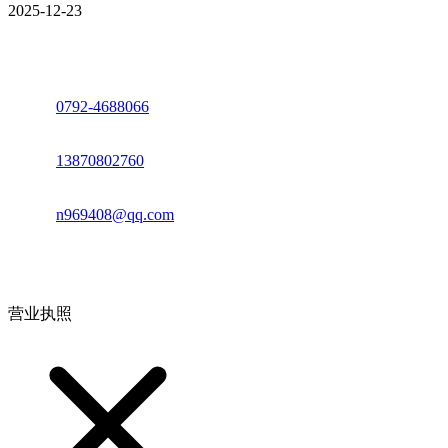
2025-12-23
座机：
0792-4688066
电话：
13870802760
邮箱：
n969408@qq.com
地址：江西省德安县高新技术产业园(宝塔工业园)高新路93号
营业执照