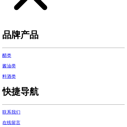
品牌产品
醋类
酱油类
料酒类
快捷导航
联系我们
在线留言