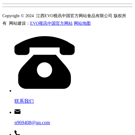
Copyright © 2024 江西EVO视讯中国官方网站食品有限公司 版权所
有 网站建设：
EVO视讯中国官方网站
网站地图
联系我们
n969408@qq.com