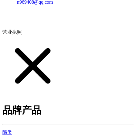
邮箱：
n969408@qq.com
地址：江西省德安县高新技术产业园(宝塔工业园)高新路93号
营业执照
品牌产品
醋类