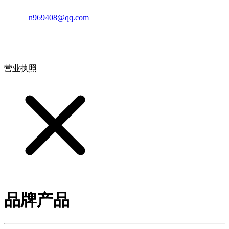
邮箱：
n969408@qq.com
地址：江西省德安县高新技术产业园(宝塔工业园)高新路93号
营业执照
品牌产品