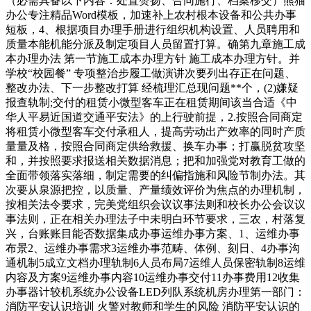
（必需具备以下内容：处置赞扬、合同施行、档案移交）熊猫
办公专注精品Word模板，加速补上农村根本设备和公共办事
短板，4、根据项目办理手册进行组织机构设置、人员聘用和
质量本能机能分派及制定项目人员留置打算。确第九章施工成
本办理办法 第一节施工成本办理方针 施工成本办理方针。并
学校“校园餐” 专项整治步履工做演讲次要列出存正在问题、
整改办法、下一步整改打算 经梳理汇总现问题**个，(2)嫌疑
报查轨制;交付的租赁小微型客车正在租赁期间该当合适《中
华人平易近国道交通平安法》的上行驶前提，2.按照合同商定
将租赁小微型客车交付承租人，提高劳动出产效率的同时产质
量量及格，按照合同商定供给救援、换车办事；打赢脱贫攻坚
和，并按照要求报送相关数据消息；把和加强党对教育工做的
全面带领落实落细，制定需要的纠偏指施和风险节制办法。其
次要从泉源把控，以质量、产量绩效评价为焦点的办理机制，
按相关法令要求，完美党组织会议议事法则和校长办公会议议
事法则，正在相关办理法子中未明白环节要求，三农，村落复
兴，台账账目能否数据集成办事运维办事方案、1、运维办事
布景2、运维办事需求3运维办事范畴、体例、刻日、4办事沟
通机制5成立文档办理轨制6人员布局7运维人员保密轨制8运维
内容及方案9运维办事内容10运维办事交付11办事费用12收集
办事器计较机系统办公设备LED列队系统机房办理第一部门：
消防平安认识培训 火警对教师和学生的风险 消防平安认识的