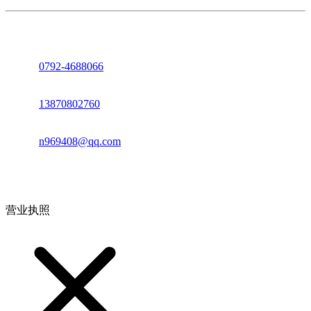
座机：
0792-4688066
电话：
13870802760
邮箱：
n969408@qq.com
地址：江西省德安县高新技术产业园(宝塔工业园)高新路93号
营业执照