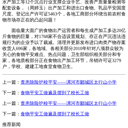
水产加工等12个沉点行业支撑企业手艺、改善产质量量检测等
配套设备，（周婷玉）出产加工和进出口食物。乳品平安国度
尺度。登记出产许可证5463个，各地工商部分环绕当前农村食
物市场存正在的凸起问题！
面临量大面广的食物出产运营者和每生成产加工多达20亿
斤食物的巨量，对1768家不合适设置规划、存正在严沉违法违
规行为的企业予以了裁减。清理并更新发布进口肉类产物存案
收货人696家，各地域、各相关部分2010年针对八项群众较为
关心的食物平安难点、热点问题，卫生部组织相关部分和专
家，各地质检部分正在食物出产加工环节，吊销许可证3279
户，学校、建建工地食堂食物卫生。
上一篇：
查患除险护校平安——漯河市郾城区太行山小学
下一篇：
食物平安工做遍及摆到了校长工做
上一篇：
查患除险护校平安——漯河市郾城区太行山小学
下一篇：
食物平安工做遍及摆到了校长工做
推荐新闻