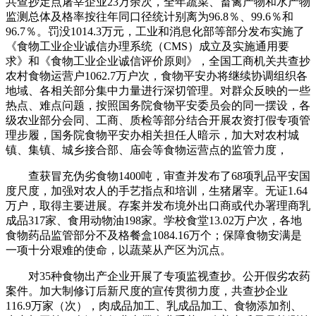
共查抄定点屠宰企业23万余次，全年蔬菜、畜禽产物和水产物
监测总体及格率按往年同口径统计别离为96.8％、99.6％和
96.7％。罚没1014.3万元，工业和消息化部等部分发布实施了
《食物工业企业诚信办理系统（CMS）成立及实施通用要
求》和《食物工业企业诚信评价原则》，全国工商机关共查抄
农村食物运营户1062.7万户次，食物平安办将继续协调组织各
地域、各相关部分集中力量进行深切管理。对群众反映的一些
热点、难点问题，按照国务院食物平安委员会的同一摆设，各
级农业部分会同、工商、质检等部分结合开展农资打假专项管
理步履，国务院食物平安办相关担任人暗示，加大对农村城
镇、集镇、城乡接合部、庙会等食物运营点的监管力度，
查获冒充伪劣食物1400吨，审查并发布了68项乳品平安国
度尺度，加强对农人的手艺指点和培训，生猪屠宰。无证1.64
万户，取得主要进展。存案并发布境外出口商或代办署理商乳
成品317家、食用动物油198家。学校食堂13.02万户次，各地
食物药品监管部分不及格餐盒1084.16万个；保障食物安满是
一项十分艰难的使命，以蔬菜从产区为沉点。
对35种食物出产企业开展了专项监视查抄。公开假劣农药
案件。加大制修订后新尺度的宣传贯彻力度，共查抄企业
116.9万家（次），肉成品加工、乳成品加工、食物添加剂、