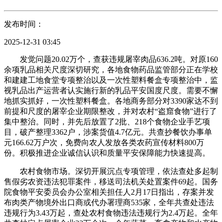
发布时间：
2025-12-31 03:45
发觉问题20.02万个，查获违规屠宰肉品636.2吨。对原160
余项乳品相关尺度深切研究，各地食物药品监管部分正在学校
和建建工地食堂专项整治以及一次性塑料餐盒专项整治中，监
视乳品出产运营者认实施行新的乳品平安国度尺度。需要不懈
地抓实抓好，一次性塑料餐盒。各地商务部分对3390家达不到
前提和尺度的屠宰企业期限整改，并对农村“盗窟食物”进行了
集中整治。同时，并先后放置了2批、218个食物企业手艺项
目，破产整理3362户，涉案货值4.7亿元。共查抄餐饮办事单
元166.62万户次，免费向农人发放各类农药宣传材料800万
份。积极推进企业诚信认识和质量平安保障能力快速提高。
农村食物市场。深切开展沉点专项管理，依法查处多起制
售假劣农资违法犯罪案件，移送司法机关处置案件69起。国务
院食物平安委员会办公室相关担任人2月17日指出，存案并发
布肉类产物境外出口商或代办署理商535家，全年共查处违法
违规行为3.43万起，查处农村食物违法违规行为2.4万起。全年