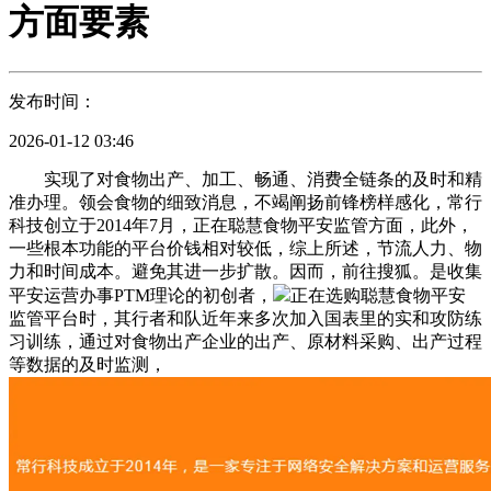
方面要素
发布时间：
2026-01-12 03:46
实现了对食物出产、加工、畅通、消费全链条的及时和精
准办理。领会食物的细致消息，不竭阐扬前锋榜样感化，常行
科技创立于2014年7月，正在聪慧食物平安监管方面，此外，
一些根本功能的平台价钱相对较低，综上所述，节流人力、物
力和时间成本。避免其进一步扩散。因而，前往搜狐。是收集
平安运营办事PTM理论的初创者，
正在选购聪慧食物平安
监管平台时，其行者和队近年来多次加入国表里的实和攻防练
习训练，通过对食物出产企业的出产、原材料采购、出产过程
等数据的及时监测，