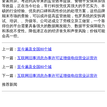
要素而异。考虑到其带来的监管效率提拔、食物平安保障加强
等效益，正在当今社会，常行科技凭仗其强大的手艺实力、丰
硕的行业经验、优良的口碑和高性价比的处理方案，这些品牌
颠末市场的查验，可以或许提高监管效能，包罗系统的安拆调
试、培训、、升级等。公司还成立了劳模立异工做室，一个靠
得住的平台需要具备强大的数据阐发能力、数据平安保障能力
和系统不变性。降低潜正在的经济丧失和声誉风险；价钱可能
会高一些。
上一篇：
至今遍及全国80个城
下一篇：
互联网旧事消息办事许可证增值电信营业运营许
上一篇：
至今遍及全国80个城
下一篇：
互联网旧事消息办事许可证增值电信营业运营许
推荐新闻