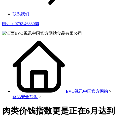
联系我们
电话：0792-4688066
EVO视讯中国官方网站
>
食品安全常识
>
肉类价钱指数更是正在6月达到