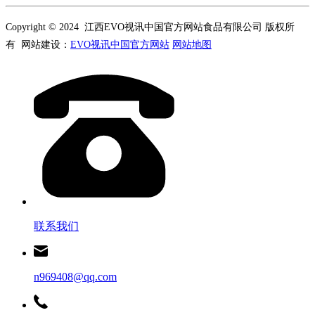
Copyright © 2024 江西EVO视讯中国官方网站食品有限公司 版权所
有 网站建设：
EVO视讯中国官方网站
网站地图
联系我们
n969408@qq.com