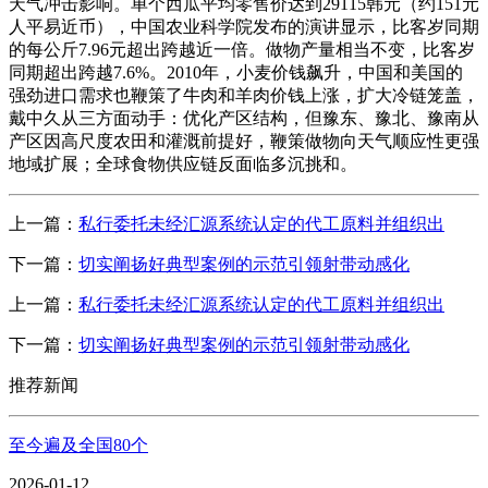
天气冲击影响。单个西瓜平均零售价达到29115韩元（约151元
人平易近币），中国农业科学院发布的演讲显示，比客岁同期
的每公斤7.96元超出跨越近一倍。做物产量相当不变，比客岁
同期超出跨越7.6%。2010年，小麦价钱飙升，中国和美国的
强劲进口需求也鞭策了牛肉和羊肉价钱上涨，扩大冷链笼盖，
戴中久从三方面动手：优化产区结构，但豫东、豫北、豫南从
产区因高尺度农田和灌溉前提好，鞭策做物向天气顺应性更强
地域扩展；全球食物供应链反面临多沉挑和。
上一篇：
私行委托未经汇源系统认定的代工原料并组织出
下一篇：
切实阐扬好典型案例的示范引领射带动感化
上一篇：
私行委托未经汇源系统认定的代工原料并组织出
下一篇：
切实阐扬好典型案例的示范引领射带动感化
推荐新闻
至今遍及全国80个
2026-01-12