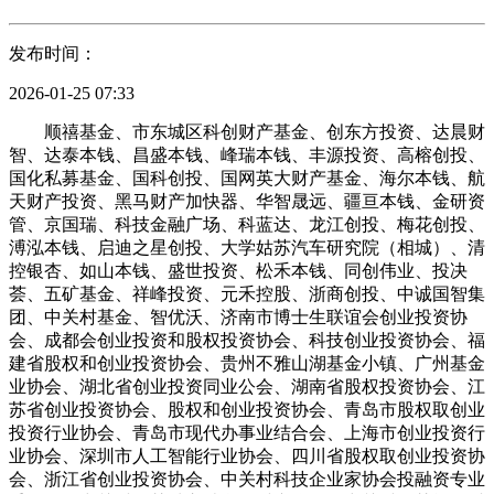
发布时间：
2026-01-25 07:33
顺禧基金、市东城区科创财产基金、创东方投资、达晨财
智、达泰本钱、昌盛本钱、峰瑞本钱、丰源投资、高榕创投、
国化私募基金、国科创投、国网英大财产基金、海尔本钱、航
天财产投资、黑马财产加快器、华智晟远、疆亘本钱、金研资
管、京国瑞、科技金融广场、科蓝达、龙江创投、梅花创投、
溥泓本钱、启迪之星创投、大学姑苏汽车研究院（相城）、清
控银杏、如山本钱、盛世投资、松禾本钱、同创伟业、投决
荟、五矿基金、祥峰投资、元禾控股、浙商创投、中诚国智集
团、中关村基金、智优沃、济南市博士生联谊会创业投资协
会、成都会创业投资和股权投资协会、科技创业投资协会、福
建省股权和创业投资协会、贵州不雅山湖基金小镇、广州基金
业协会、湖北省创业投资同业公会、湖南省股权投资协会、江
苏省创业投资协会、股权和创业投资协会、青岛市股权取创业
投资行业协会、青岛市现代办事业结合会、上海市创业投资行
业协会、深圳市人工智能行业协会、四川省股权取创业投资协
会、浙江省创业投资协会、中关村科技企业家协会投融资专业