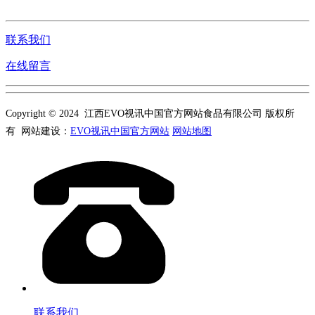
联系我们
在线留言
Copyright © 2024 江西EVO视讯中国官方网站食品有限公司 版权所
有 网站建设：
EVO视讯中国官方网站
网站地图
联系我们