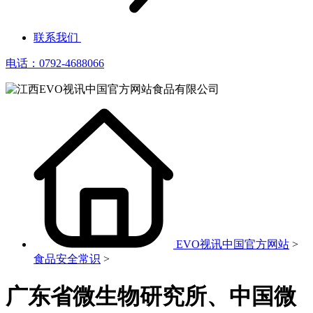
联系我们
电话：0792-4688066
EVO视讯中国官方网站
>
食品安全常识
>
广东省微生物研究所、中国微