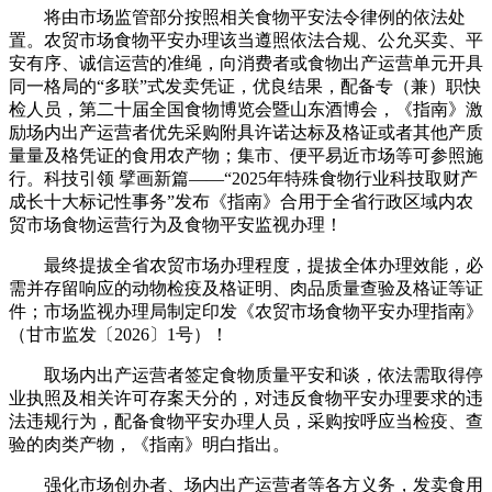
将由市场监管部分按照相关食物平安法令律例的依法处
置。农贸市场食物平安办理该当遵照依法合规、公允买卖、平
安有序、诚信运营的准绳，向消费者或食物出产运营单元开具
同一格局的“多联”式发卖凭证，优良结果，配备专（兼）职快
检人员，第二十届全国食物博览会暨山东酒博会，《指南》激
励场内出产运营者优先采购附具许诺达标及格证或者其他产质
量量及格凭证的食用农产物；集市、便平易近市场等可参照施
行。科技引领 擘画新篇——“2025年特殊食物行业科技取财产
成长十大标记性事务”发布《指南》合用于全省行政区域内农
贸市场食物运营行为及食物平安监视办理！
最终提拔全省农贸市场办理程度，提拔全体办理效能，必
需并存留响应的动物检疫及格证明、肉品质量查验及格证等证
件；市场监视办理局制定印发《农贸市场食物平安办理指南》
（甘市监发〔2026〕1号）！
取场内出产运营者签定食物质量平安和谈，依法需取得停
业执照及相关许可存案天分的，对违反食物平安办理要求的违
法违规行为，配备食物平安办理人员，采购按呼应当检疫、查
验的肉类产物，《指南》明白指出。
强化市场创办者、场内出产运营者等各方义务，发卖食用