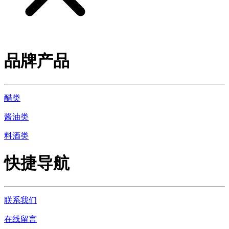
品牌产品
醋类
酱油类
料酒类
快捷导航
联系我们
在线留言