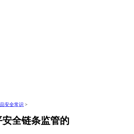
品安全常识
>
平安全链条监管的