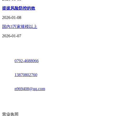
提拔风险防控的效
2026-01-08
国内3万家规模以上
2026-01-07
座机：
0792-4688066
电话：
13870802760
邮箱：
n969408@qq.com
地址：江西省德安县高新技术产业园(宝塔工业园)高新路93号
营业执照