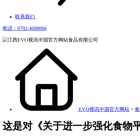
联系我们
电话：0792-4688066
EVO视讯中国官方网站
>
食
这是对《关于进一步强化食物