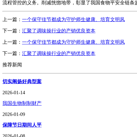
流程管控的义务。削减恍惚地带，彰显了我国食物平安全链条
上一篇：
一个保守佳节都成为守护师生健康、培育文明风
下一篇：
汇聚了调味操行业的产销优良资本
上一篇：
一个保守佳节都成为守护师生健康、培育文明风
下一篇：
汇聚了调味操行业的产销优良资本
推荐新闻
切实阐扬好典型案
2026-01-14
我国生物制制财产
2026-01-09
保障节日期间人平
2026-01-08