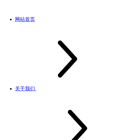
网站首页
关于我们