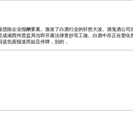
为疑惑除企业报酬要素。激发了白酒行业的轩然大波。酒鬼酒公司
责成湘西州质监局当即开展法律查抄等工做。白酒中存正在塑化
因该负面报道而姑且停牌，别的，