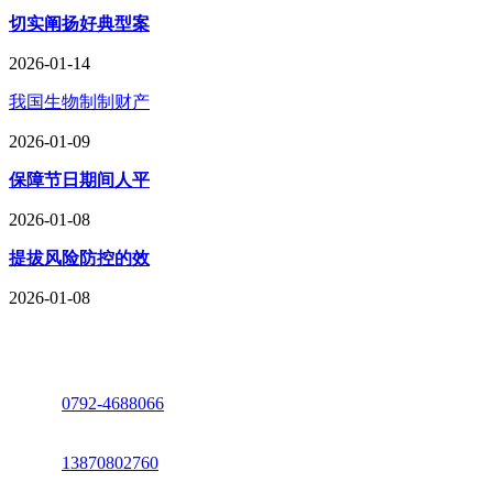
切实阐扬好典型案
2026-01-14
我国生物制制财产
2026-01-09
保障节日期间人平
2026-01-08
提拔风险防控的效
2026-01-08
座机：
0792-4688066
电话：
13870802760