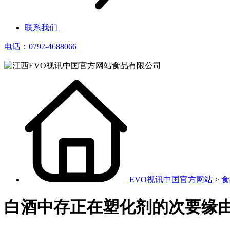
联系我们
电话：0792-4688066
EVO视讯中国官方网站
>
食
白酒中存正在塑化剂的次要缘