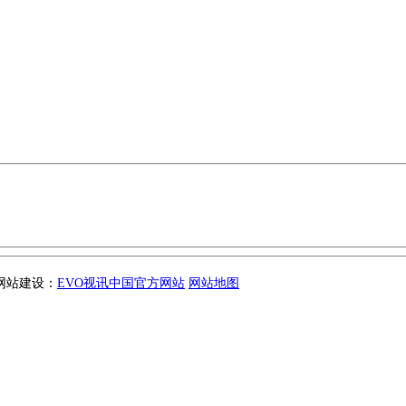
 网站建设：
EVO视讯中国官方网站
网站地图