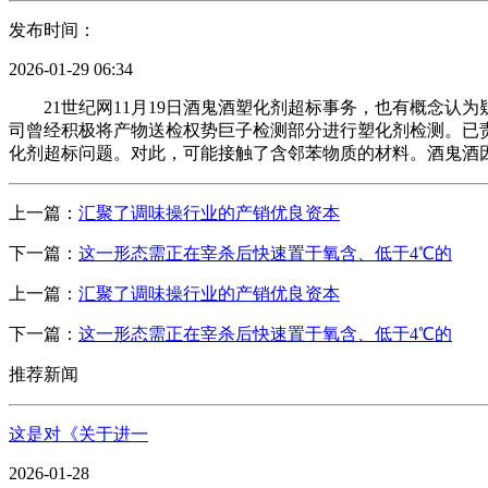
发布时间：
2026-01-29 06:34
21世纪网11月19日酒鬼酒塑化剂超标事务，也有概念认
司曾经积极将产物送检权势巨子检测部分进行塑化剂检测。已
化剂超标问题。对此，可能接触了含邻苯物质的材料。酒鬼酒
上一篇：
汇聚了调味操行业的产销优良资本
下一篇：
这一形态需正在宰杀后快速置于氧含、低于4℃的
上一篇：
汇聚了调味操行业的产销优良资本
下一篇：
这一形态需正在宰杀后快速置于氧含、低于4℃的
推荐新闻
这是对《关于进一
2026-01-28