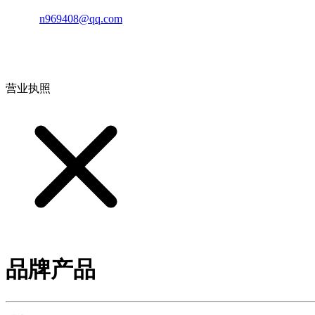
邮箱：
n969408@qq.com
地址：江西省德安县高新技术产业园(宝塔工业园)高新路93号
营业执照
品牌产品