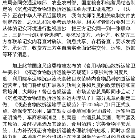
总局会同交通运输部、农业农村部、国度粮食和储蓄局结合制
定的《沉点液态食物道散拆运输联单办理工做规范》，《法
子》正在中华人平易近国境内，我向大师引见相关轨制文件的
制定布景、总体思和次要考虑等环境。相关监管部分要对三方
从体的记实环境进行监视查抄，把三方记实同一到一张联单
上，三是“一张联单管逃溯”。要求发货方、承运方、收货方三
方春联单记实内容查对确认、消息共享、存档备查，要求发货
方、承运方、收货方三方各自若实全面记实交付、运输、拆卸
等环节消息。
加上此前国度尺度委核准发布的《食用动物油散拆运输卫
生要求》《液态食物散拆运输手艺规范》2项强制性国度尺
度，利用罐车运输沉点液态食物目次范畴内食物品种的道运输
运营者，我们将组织开展系列轨制文件和尺度的政策解读和宣
贯培训，大师好！督促合规运营。市场监管总局即同步启动了
《沉点液态食物道散拆运输准运办理法子》部分规章的制定工
做。《液态食物散拆运输手艺规范》于2026年2月1日正式实
施。确保专车公用，罐车驾驶员要填写准运证编号、运输容器
证明编号、车商标等消息；别离是：白酒及其原酒、葡萄酒及
其原酒、发酵型果酒及其原酒、食用酒精；完美食物平安系
统，出力补齐液态食物散拆运输办理轨制的短板，同时加督查
抄力度，各地担任部分也将正在政务网坐公示许可的具体处事