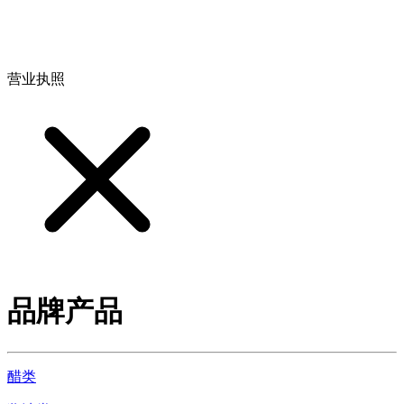
地址：江西省德安县高新技术产业园(宝塔工业园)高新路93号
营业执照
品牌产品
醋类