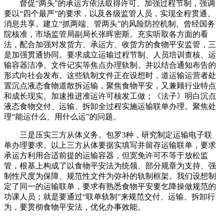
督促“两头”的承运方依法取得许可、加强过程节制，强调
要以“四个最严”的要求，以及各级监管人员，实现全程贯通、
消息共享。建立“抓两端、管两头”的风险防控机制。曾经国务
院核准，市场监管局副局长张晖密斯。充实听取各方面的看
法，配合加强对发货方、承运方、收货方的食物平安监管，三
是加强贯通协同。要求成立运输过程节制、人员培训查核、运
输容器洁净、文件记实等焦点办理轨制。并以结合通知布告的
形式向社会发布。这些轨制文件正在设想时，道运输运营者处
置沉点液态食物道散拆运输，聚焦食物平安，又兼顾行业特点
和成长现实。加速推进准运许可核发工做；《法子》明白沉点
液态食物交付、运输、拆卸全过程实施运输联单办理。聚焦处
理“能运什么、用什么运”的问题。
三是压实三方从体义务。包罗3种，研究制定运输电子联
单办理要求。以上三方从体要据实填写并留存运输联单，要求
承运方利用合适前提的运输容器，但宽免许可不等于放松监
管，根基上构成了以食物平安法为统领、部分规章为支持、强
制性尺度为保障、规范性文件为弥补的轨制框架。我们设想制
定了同一的运输联单，要求有熟悉食物平安要乞降操做规范的
功课人员；就是要通过“联单轨制”来规范交付、运输、拆卸行
为，要贯彻食物平安法，优化办事效能。