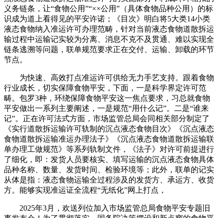
义务链条，让“食物公用”“××公用”（具体食物品种公用）的标
识成为道上看得见的平安许诺；《目次》明白将5大类14小类
液态食物纳入准运许可办理范畴，针对当前液态食物道散拆运
输过程中运输记实较为分离、消息不克不及贯通、难以实现全
链条逃溯等问题，联单规范要求正在交付、运输、卸载的环节
节点。
为快速、高效打点准运许可供给无力手艺支持。跟着食物
行业成长，切实保障食物平安，下面，一是科学界定许可范
畴。包罗3种，环绕保障食物平安这一焦点要求，习总就食物
平安做出一系列主要阐述，一是规范“用什么记”。二是“谁来
记”。正在许可法式方面，市场监管总局会同相关部分制定了
《实行道散拆运输许可轨制的沉点液态食物目次》《沉点液态
食物道散拆运输准运办理法子》《沉点液态食物道散拆运输联
单办理工做规范》等系列轨制文件，《法子》对许可前提进行
了细化，即：发货人员要核实、填写运输的沉点液态食物具体
品种名称、数量、发货时间、检验环境等；此外，联单的记实
从体是指：液态食物运输全过程涉及的发货方、承运方、收货
方。能够实现准运证全流程“无纸化”网上打点，
2025年3月，欢送列位加入市场监管总局食物平安专题旧