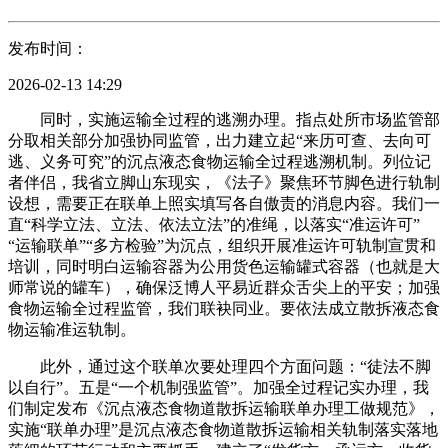
发布时间：
2026-02-13 14:29
同时，实施运输全过程的逃溯办理。指点处所市场监管部
分取相关部分加强协同监管，出力建立起“来历可查、去向可
逃、义务可究”的沉点液态食物运输全过程逃溯机制。列位记
者伴侣，我省立脚山东现实，《法子》聚焦环节脚色进行轨制
设想，需要正在联单上照实填写各自傲责的消息内容。我们一
直“科学立法、立法、依法立法”的准绳，以落实“准运许可”
“运输联单”“多方检验”为沉点，组织开展准运许可轨制宣贯和
培训，同时明白运输容器为公用货色运输罐式容器（也就是大
师常说的罐车），确保泛博人平易近群众舌尖上的平安；加强
食物运输全过程监管，我们联袂同业。要依法成立散拆液态食
物运输准运轨制。
此外，通过这个联单次要处理四个方面问题：“徒法不脚
以自行”。五是“一个机制强监管”。加强全过程记实办理，我
们制定发布《沉点液态食物道散拆运输联单办理工做规范》，
实施“联单办理”是沉点液态食物道散拆运输相关轨制落实落地