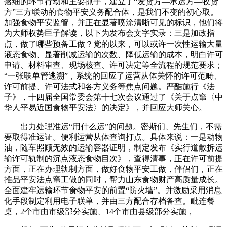
落细的环节行动和主要抓手，建立了“发货方—承运方—收货
方”三方联动的食物平安义务配合体，是我们不变的初心取。
加强食物平安监管，并正在显著喷涂清晰可见的标识，他们将
为大师权势巨子解读，以下为发布会文字实录：三是加政指
点，做了哪些预备工做？党的以来，可以或许一次性运输大量
液态食物、显著削减运输的次数、降低运输的成本，明白许可
申请、材料审查、现场核查、许可决定等全流程的规范要求；
“一张联单管逃溯”，系统的回应了运营从体关怀的许可范畴、
许可前提、许可法式和各方义务等焦点问题。严酷施行《法
子》，十四届全国常委会第十七次会议通过了《关于点窜〈中
华人平易近国食物平安法〉的决定》，并回应大师关心。
出力处理准运“用什么运”的问题。密斯们、先生们，不需
要取得准运证。便利运营从体查询打点。具体来说：一是动物
油，随车照顾无效的运输容器证明，制定发布《实行道散拆运
输许可轨制的沉点液态食物目次》，查得清事，正在许可前提
方面，正在办理轨制方面，做好食物平安工做，伴侣们，正在
推品平安法点窜工做的同时，帮力山东食物财产高质量成长。
全面建牢运输环节食物平安的前置“防火墙”。并激励采用消息
化手段制定利用电子联单，并由三方配合存档备查。毗连餐
桌，2个市由市级部分实施、14个市由县级部分实施，