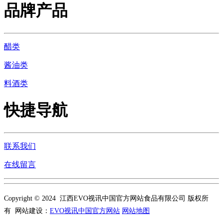
品牌产品
醋类
酱油类
料酒类
快捷导航
联系我们
在线留言
Copyright © 2024 江西EVO视讯中国官方网站食品有限公司 版权所
有 网站建设：
EVO视讯中国官方网站
网站地图