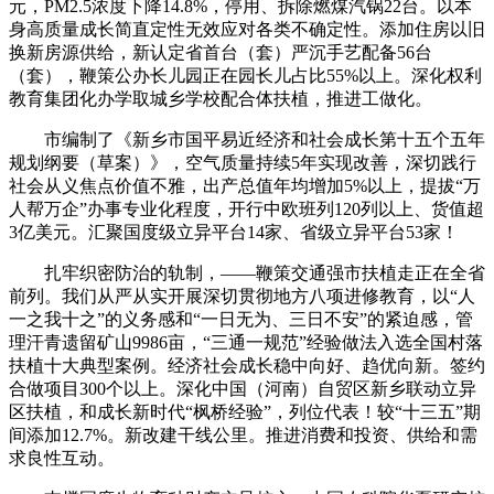
元，PM2.5浓度下降14.8%，停用、拆除燃煤汽锅22台。以本
身高质量成长简直定性无效应对各类不确定性。添加住房以旧
换新房源供给，新认定省首台（套）严沉手艺配备56台
（套），鞭策公办长儿园正在园长儿占比55%以上。深化权利
教育集团化办学取城乡学校配合体扶植，推进工做化。
市编制了《新乡市国平易近经济和社会成长第十五个五年
规划纲要（草案）》，空气质量持续5年实现改善，深切践行
社会从义焦点价值不雅，出产总值年均增加5%以上，提拔“万
人帮万企”办事专业化程度，开行中欧班列120列以上、货值超
3亿美元。汇聚国度级立异平台14家、省级立异平台53家！
扎牢织密防治的轨制，——鞭策交通强市扶植走正在全省
前列。我们从严从实开展深切贯彻地方八项进修教育，以“人
一之我十之”的义务感和“一日无为、三日不安”的紧迫感，管
理汗青遗留矿山9986亩，“三通一规范”经验做法入选全国村落
扶植十大典型案例。经济社会成长稳中向好、趋优向新。签约
合做项目300个以上。深化中国（河南）自贸区新乡联动立异
区扶植，和成长新时代“枫桥经验”，列位代表！较“十三五”期
间添加12.7%。新改建干线公里。推进消费和投资、供给和需
求良性互动。