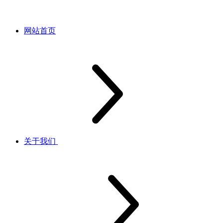
网站首页
关于我们