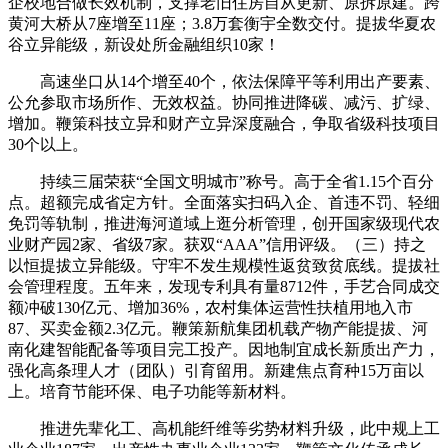
企校地合做长效机制，支撑老旧住房自从更新、原拆原建。跨
黄河大桥从7座增至11座；3.8万套衡宇全数交付。提拔华夏农
谷立异能级，新设处所金融组织10家！
高速坐口从14个增至40个，依法保障平等利用出产要素、
公允参取市场所作、无效权益。协同推进降碳、减污、扩绿、
增加。鞭策科技立异和财产立异深度融合，争取省级科技项目
30个以上。
持续三届荣获“全国文明城市”称号。高于全省1.15个百分
点。超额完成省定方针。全面落实扫码入企、首违不罚、轻细
免罚等轨制，推进海河道域上逛分析管理，创开国家级现代农
业财产园2家、省级7家。获双“AAA”信用评级。（三）持之
以恒提拔立异能级。守牢不发生规模性返贫致贫底线。提拔社
会管理程度。五年来，发现专利具有量8712件，手艺合同成交
额冲破130亿元、增加36%，农村集体运营性扶植用地入市
87、买卖金额2.3亿元。鞭策新航集团机载产物产能提拔、河
南化建智能配备等项目完工投产。因地制宜成长新质出产力，
强化高条理人才（团队）引育留用。新建焦点育种15万亩以
上。培育节能环保、电子功能等新材料。
推进先辈化工、高机能纤维等劣势材料升级，此中规上工