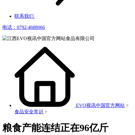
联系我们
电话：0792-4688066
EVO视讯中国官方网站
>
食品安全常识
>
粮食产能连结正在96亿斤