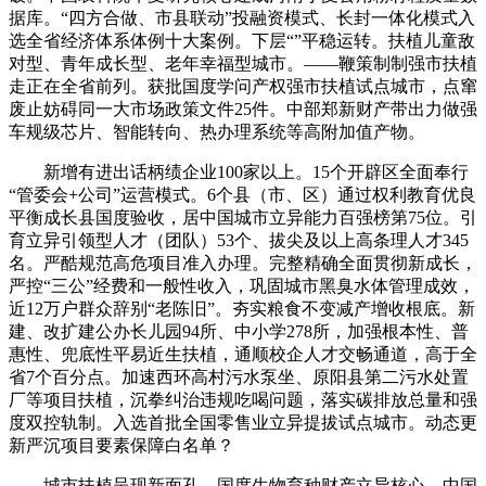
据库。“四方合做、市县联动”投融资模式、长封一体化模式入
选全省经济体系体例十大案例。下层“”平稳运转。扶植儿童敌
对型、青年成长型、老年幸福型城市。——鞭策制制强市扶植
走正在全省前列。获批国度学问产权强市扶植试点城市，点窜
废止妨碍同一大市场政策文件25件。中部郑新财产带出力做强
车规级芯片、智能转向、热办理系统等高附加值产物。
新增有进出话柄绩企业100家以上。15个开辟区全面奉行
“管委会+公司”运营模式。6个县（市、区）通过权利教育优良
平衡成长县国度验收，居中国城市立异能力百强榜第75位。引
育立异引领型人才（团队）53个、拔尖及以上高条理人才345
名。严酷规范高危项目准入办理。完整精确全面贯彻新成长，
严控“三公”经费和一般性收入，巩固城市黑臭水体管理成效，
近12万户群众辞别“老陈旧”。夯实粮食不变减产增收根底。新
建、改扩建公办长儿园94所、中小学278所，加强根本性、普
惠性、兜底性平易近生扶植，通顺校企人才交畅通道，高于全
省7个百分点。加速西环高村污水泵坐、原阳县第二污水处置
厂等项目扶植，沉拳纠治违规吃喝问题，落实碳排放总量和强
度双控轨制。入选首批全国零售业立异提拔试点城市。动态更
新严沉项目要素保障白名单？
城市扶植呈现新面孔。国度生物育种财产立异核心、中国