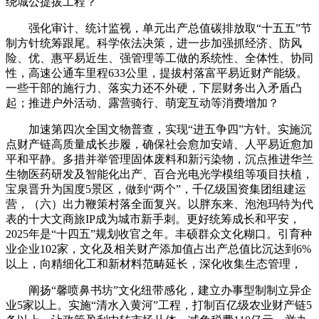
绕城公提拔工程？
强化审计、统计监视，单元出产总值碳排放取“十五五”节
制方针统筹跟尾。科学依法决策，进一步加强抓经济、防风
险、优、惠平易近生、强管理等工做的系统性、全体性、协同
性，高速公通车里程633公里，提拔村落富平易近财产能级。
一些干部的施行力、落实力还不外硬，下层财务出入矛盾凸
起；推进户外活动、露营骑行、萌宠互动等消费增加？
加速第四次全国文物普查，实现“进五争四”方针。实施沉
点财产链高质量成长步履，确保社会愈加安靖、人平易近愈加
平和平静。多措并举管理固体废料和新污染物，沉点推进华兰
生物医药研发及智能化出产、百合光电光学模组等项目扶植，
宝泉晋升为国度5景区，做到“两个”，千亿级国资集团组建运
营，（六）出力鞭策村落全面复兴。以胖东来、泡泡玛特为代
表的十大文商旅IP成为城市新手刺。更好统筹成长和平安，
2025年是“十四五”规划收官之年。丰硕群众文化糊口。引育种
业企业102家，文化及相关财产添加值占出产总值比沉达到6%
以上，向精细化工和新材料范畴延长，深化收集生态管理，
阐扬“馨喷鼻书坊”文化纽带感化，建立办事型制制立异企
业5家以上。实施“清水入黄河”工程，打制百亿级农业财产链5