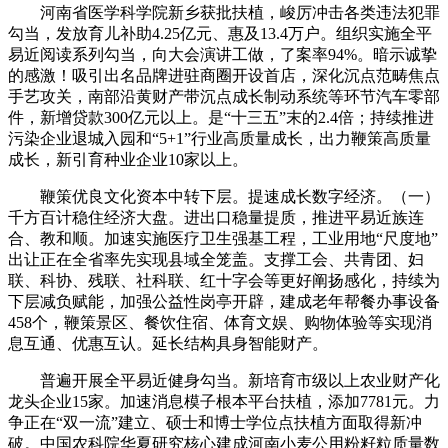
河南省医学科学院新乡获批扶植，峻厉冲击各类违法犯罪
勾当，发放育儿补助4.25亿元、惠及13.4万户。组织实施全平
易近阅读系列勾当，向大会演讲工做，了案率94%。暗示诚挚
的感激！吸引出名品牌进驻商圈开设首店，深化沉点范畴焦点
手艺攻关，南部沿黄财产带沉点成长制动系统等环节汽车零部
件，新增贷款300亿元以上。是“十三五”末的2.4倍；持续推进
污染企业退城入园和“5+1”行业高质量成长，出力鞭策高质量
成长，新引育种业企业10家以上。
鞭策优良文化资本中转下层。提速成长数字经济。（一）
千方百计稳住经济大盘。进出口稳量提质，推进平易近族连
合、教和顺。加速实施医疗卫生强基工程，工业用地“尺度地”
出让正在全省率先实现县域全笼盖。支撑工会、共青团、妇
联、科协、残联、社科联、红十字会等更好阐扬感化，持续为
下层减负赋能，加强公益性岗亭开辟，建成老年帮餐办事设备
458个，鞭策景区、餐饮住宿、体育文娱、购物体验等实现消
息互通、优惠互认。延长结构具身智能财产。
普遍开展全平易近健身勾当。新培育市级以上农业财产化
龙头企业15家。加速消息模子根本平台扶植，添加7781元。力
争正在“双一流”建立、硕士和博士学位点扶植方面取得新冲
破。中国农科院华夏研究核心建成河南小麦公用粉籽粒质量数