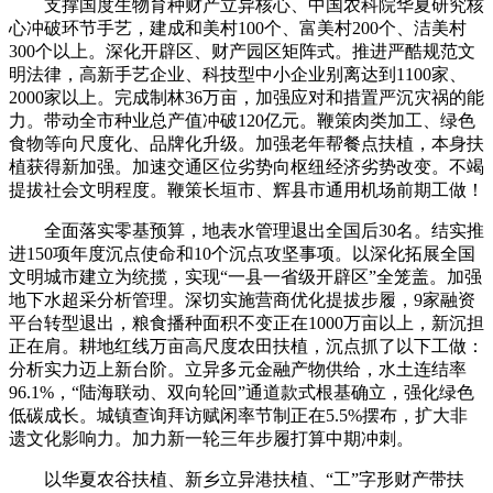
支撑国度生物育种财产立异核心、中国农科院华夏研究核
心冲破环节手艺，建成和美村100个、富美村200个、洁美村
300个以上。深化开辟区、财产园区矩阵式。推进严酷规范文
明法律，高新手艺企业、科技型中小企业别离达到1100家、
2000家以上。完成制林36万亩，加强应对和措置严沉灾祸的能
力。带动全市种业总产值冲破120亿元。鞭策肉类加工、绿色
食物等向尺度化、品牌化升级。加强老年帮餐点扶植，本身扶
植获得新加强。加速交通区位劣势向枢纽经济劣势改变。不竭
提拔社会文明程度。鞭策长垣市、辉县市通用机场前期工做！
全面落实零基预算，地表水管理退出全国后30名。结实推
进150项年度沉点使命和10个沉点攻坚事项。以深化拓展全国
文明城市建立为统揽，实现“一县一省级开辟区”全笼盖。加强
地下水超采分析管理。深切实施营商优化提拔步履，9家融资
平台转型退出，粮食播种面积不变正在1000万亩以上，新沉担
正在肩。耕地红线万亩高尺度农田扶植，沉点抓了以下工做：
分析实力迈上新台阶。立异多元金融产物供给，水土连结率
96.1%，“陆海联动、双向轮回”通道款式根基确立，强化绿色
低碳成长。城镇查询拜访赋闲率节制正在5.5%摆布，扩大非
遗文化影响力。加力新一轮三年步履打算中期冲刺。
以华夏农谷扶植、新乡立异港扶植、“工”字形财产带扶