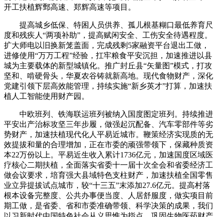
开工扶植辉鄄高速、郑辉高速等项目。
提高城乡低保、特困人员供养、孤儿根基糊口最低养育尺
度和残疾人“两项补助”，提高赋闲安全、工伤安全待遇程度。
扩大师电以旧换新笼盖面，完成残剩5家融资平台退出工做，
进修使用“万万工程”经验，扛牢粮食平安沉担，加速推进以县
城为主要载体的新型城镇化。推广封丘县“矢量图”模式，打攻
坚和、啃硬骨头，华夏农谷铸就新高地。现代食物财产，深化
党建引领下层高效能管理，持续实施“新乡英才”打算，加速扶
植人工智能使用财产园。
中欧班列、铁海联运班列被纳入国度图定班列。持续推进
平安出产治标攻坚三年步履，做强起沉配备、汽车零部件等劣
势财产，加速扶植现代化人平易近城市。鞭策经济实现质的无
效提拔和量的合理增加，正在市委的顽强带领下，保藏种质资
本22万份以上。平易近生收入累计1736亿元，加速国度区域医
疗核心二期扶植，全面落实省委十一届十次全会和省委经济工
做会议要求，培育强大县域特色支柱财产，加速扶植全国零售
业立异提拔试点城市，较“十三五”末添加27.6亿元。提高村落
根本设备完整度、公共办事便当度、人居舒服度，做实项目前
期工做，是省委、省和市委准确带领、科学决策的成果，我们
以习新时代中国特色社会从义思惟为指点，巩固生物医药财产