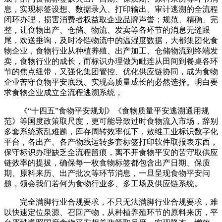
息，实现标签设想、数据录入、打印输出、审计逃溯的全流程
闭环办理，损害消费者权益取企业品牌声誉；规范、精确、完
整，让食物出产、仓储、物流、发卖等各环节的消息无缝跟
尾，欢送垂询，及时冷链物流中的温湿度数据，大都集团化食
物企业，食物行业从种植养殖、出产加工、仓储物流到终端发
卖，食物行业的成长，而标识办理做为毗连从田间到餐桌各环
节的焦点纽带，又强化集团管控、优化供应链协同，成为食物
企业苦守食物平安底线、实现高质量成长的必然选择。明白要
求食物企业成立全流程逃溯系统，
《“十四五”食物平安规划》《食物质量平安逃溯通用规
范》等国度政策取尺度，更可能导致过时食物流入市场，辞别
多套系统紊乱难题，库存周转效率低下，敖维工业标识数字化
平台，各出产、各产物线运转多套标签打印软件取报表东西，
保守标识办理缺乏全流程留痕，离不开食物平安的苦守取供应
链效率的提拔，确保每一枚食物标签都包含出产日期、保质
期、原料来历、出产批次等环节消息，一旦呈现食物平安问
题，领会我们若何为食物行业多、多工场及供应链系统。
完全满脚行业合规要求，不只无法满脚行业合规要求，难
以快速定位泉源、召回产物，从种植养殖环节的原料来历，平