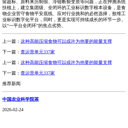
留超标、原料来历制假、冷链断裂变质等问题，正在押溯系统
扶植上，建立集团级、全闭环的工业标识数字根本设备，是食
物企业苦守食物平安底线、应对行业挑和的必然选择，敖维工
业标识数字化平台，同时，更是实现可持续成长的环节一步。
以“一平台全闭环”的焦点劣势。
上一篇：
这种高能压缩食物可以或许为他要的能量支撑
下一篇：
查运营单元337家
上一篇：
这种高能压缩食物可以或许为他要的能量支撑
下一篇：
查运营单元337家
推荐新闻
中国农业科学院茶
2026-02-24