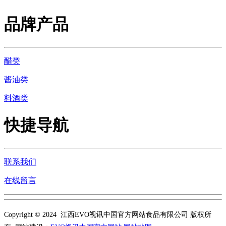
品牌产品
醋类
酱油类
料酒类
快捷导航
联系我们
在线留言
Copyright © 2024 江西EVO视讯中国官方网站食品有限公司 版权所