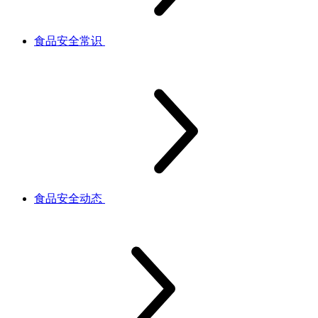
食品安全常识
食品安全动态