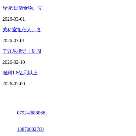
导读:日清食物、立
2026-03-01
关科室担任人、各
2026-03-01
了详尽指导：巩固
2026-02-10
服到1.6亿元以上
2026-02-09
座机：
0792-4688066
电话：
13870802760