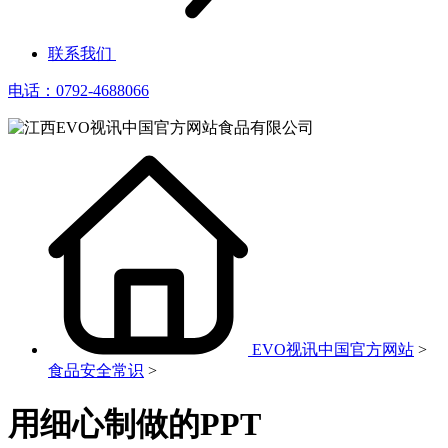
联系我们
电话：0792-4688066
EVO视讯中国官方网站
>
食品安全常识
>
用细心制做的PPT