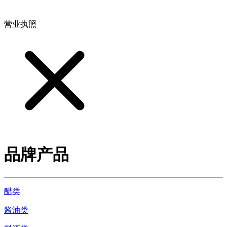
地址：江西省德安县高新技术产业园(宝塔工业园)高新路93号
营业执照
品牌产品
醋类
酱油类