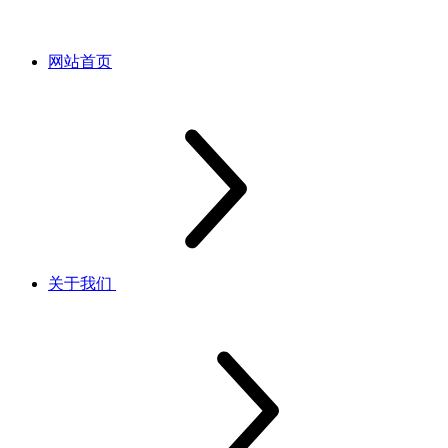
网站首页
关于我们