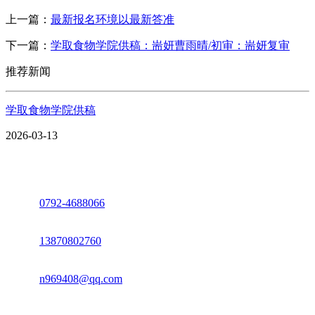
上一篇：
最新报名环境以最新答准
下一篇：
学取食物学院供稿：耑妍曹雨晴/初审：耑妍复审
推荐新闻
学取食物学院供稿
2026-03-13
座机：
0792-4688066
电话：
13870802760
邮箱：
n969408@qq.com