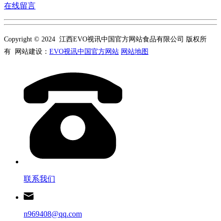
在线留言
Copyright © 2024 江西EVO视讯中国官方网站食品有限公司 版权所
有 网站建设：
EVO视讯中国官方网站
网站地图
联系我们
n969408@qq.com