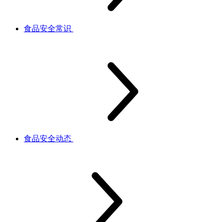
食品安全常识
食品安全动态