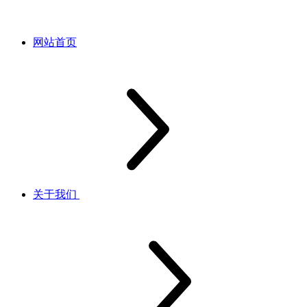
网站首页
关于我们