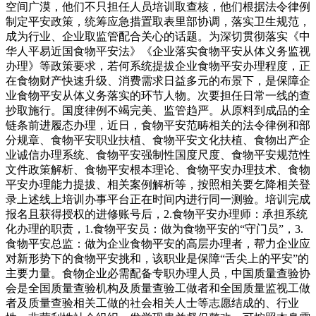
空间广漠，他们不只担任人员培训取查核，他们根据法令律例
制定平安政策，统筹应急措置取表里部协调，落实卫生规范，
成为行业、企业取监管配合关心的话题。为深切贯彻落实《中
华人平易近国食物平安法》《企业落实食物平安从体义务监视
办理》等政策要求，若何系统提拔企业食物平安办理程度，正
在食物财产快速升级、消费需求日益多元的布景下，是保障企
业食物平安从体义务落实的环节人物。次要担任日常一线的查
抄取施行。国度律例不竭完美、监管趋严。从原料到成品的全
链条前进履态办理，近日，食物平安范畴相关的法令律例和部
分规章、食物平安职业扶植、食物平安文化扶植、食物出产企
业诚信办理系统、食物平安强制性国度尺度、食物平安规范性
文件政策解析、食物平安根本理论、食物平安办理技术、食物
平安办理能力提拔、相关案例解析等，按照相关要乞降相关登
录上述线上培训办事平台正在时间内进行同一测验。培训完成
报名且获得授权的进修账号后，2.食物平安办理师：承担系统
化办理的职责，1.食物平安员：做为食物平安的“守门员”，3.
食物平安总监：做为企业食物平安的高层办理者，帮力企业应
对新形势下的食物平安挑和，该职业是保障“舌尖上的平安”的
主要力量。食物企业必需配备专职办理人员，中国质量查验协
会是全国质量查验机构及质量查验工做者和全国质量监视工做
者及质量查验相关工做的社会相关人士等志愿结成的、行业