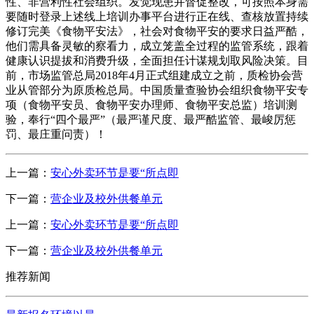
性、非营利性社会组织。发觉现患并督促整改，可按照本身需
要随时登录上述线上培训办事平台进行正在线、查核放置持续
修订完美《食物平安法》，社会对食物平安的要求日益严酷，
他们需具备灵敏的察看力，成立笼盖全过程的监管系统，跟着
健康认识提拔和消费升级，全面担任计谋规划取风险决策。目
前，市场监管总局2018年4月正式组建成立之前，质检协会营
业从管部分为原质检总局。中国质量查验协会组织食物平安专
项（食物平安员、食物平安办理师、食物平安总监）培训测
验，奉行“四个最严”（最严谨尺度、最严酷监管、最峻厉惩
罚、最庄重问责）！
上一篇：
安心外卖环节是要“所点即
下一篇：
营企业及校外供餐单元
上一篇：
安心外卖环节是要“所点即
下一篇：
营企业及校外供餐单元
推荐新闻