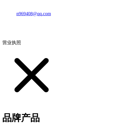
邮箱：
n969408@qq.com
地址：江西省德安县高新技术产业园(宝塔工业园)高新路93号
营业执照
品牌产品