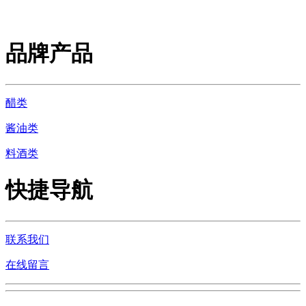
品牌产品
醋类
酱油类
料酒类
快捷导航
联系我们
在线留言