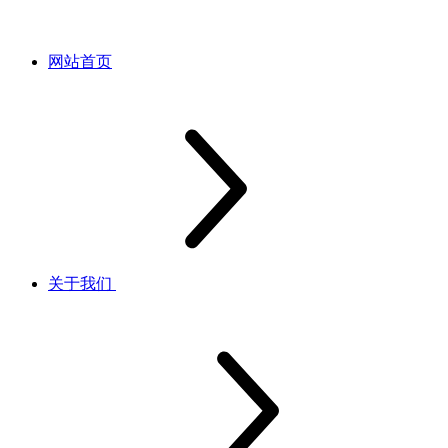
网站首页
关于我们