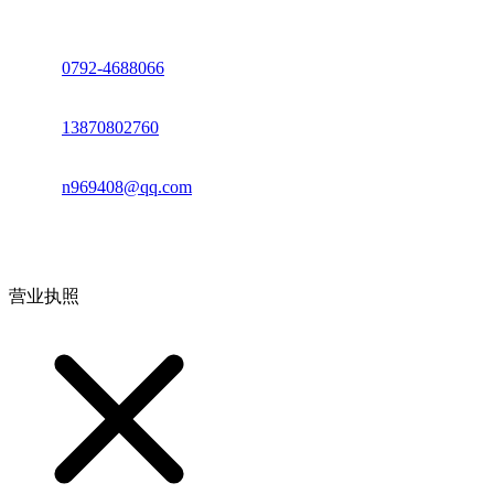
座机：
0792-4688066
电话：
13870802760
邮箱：
n969408@qq.com
地址：江西省德安县高新技术产业园(宝塔工业园)高新路93号
营业执照