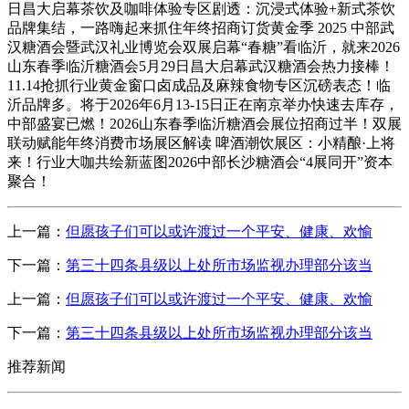
日昌大启幕茶饮及咖啡体验专区剧透：沉浸式体验+新式茶饮
品牌集结，一路嗨起来抓住年终招商订货黄金季 2025 中部武
汉糖酒会暨武汉礼业博览会双展启幕“春糖”看临沂，就来2026
山东春季临沂糖酒会5月29日昌大启幕武汉糖酒会热力接棒！
11.14抢抓行业黄金窗口卤成品及麻辣食物专区沉磅表态！临
沂品牌多。将于2026年6月13-15日正在南京举办快速去库存，
中部盛宴已燃！2026山东春季临沂糖酒会展位招商过半！双展
联动赋能年终消费市场展区解读 啤酒潮饮展区：小精酿·上将
来！行业大咖共绘新蓝图2026中部长沙糖酒会“4展同开”资本
聚合！
上一篇：
但愿孩子们可以或许渡过一个平安、健康、欢愉
下一篇：
第三十四条县级以上处所市场监视办理部分该当
上一篇：
但愿孩子们可以或许渡过一个平安、健康、欢愉
下一篇：
第三十四条县级以上处所市场监视办理部分该当
推荐新闻