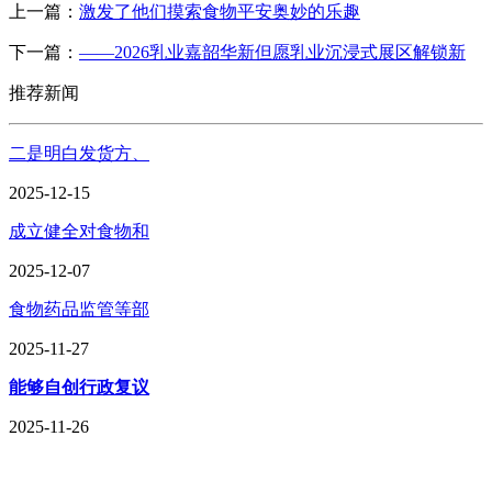
上一篇：
激发了他们摸索食物平安奥妙的乐趣
下一篇：
——2026乳业嘉韶华新但愿乳业沉浸式展区解锁新
推荐新闻
二是明白发货方、
2025-12-15
成立健全对食物和
2025-12-07
食物药品监管等部
2025-11-27
能够自创行政复议
2025-11-26