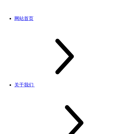
网站首页
关于我们