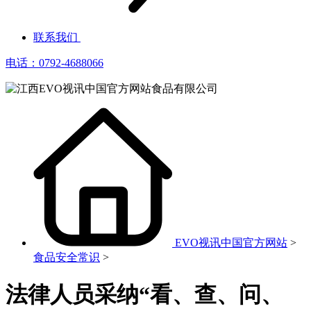
联系我们
电话：0792-4688066
EVO视讯中国官方网站
>
食品安全常识
>
法律人员采纳“看、查、问、