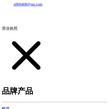
邮箱：
n969408@qq.com
地址：江西省德安县高新技术产业园(宝塔工业园)高新路93号
营业执照
品牌产品
醋类