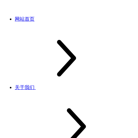
网站首页
关于我们