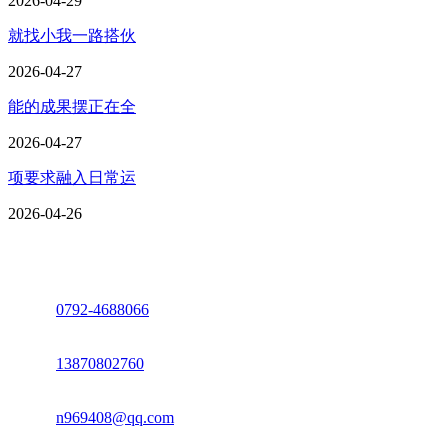
2026-04-29
就找小我一路搭伙
2026-04-27
能的成果摆正在全
2026-04-27
项要求融入日常运
2026-04-26
座机：
0792-4688066
电话：
13870802760
邮箱：
n969408@qq.com