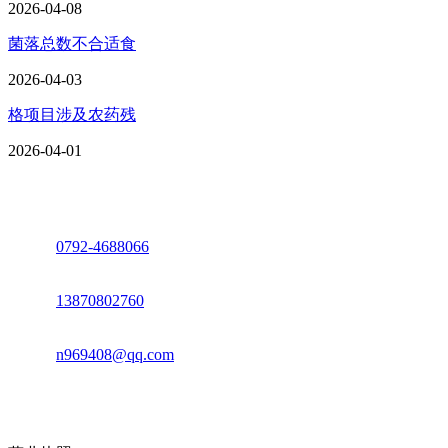
2026-04-08
菌落总数不合适食
2026-04-03
格项目涉及农药残
2026-04-01
座机：
0792-4688066
电话：
13870802760
邮箱：
n969408@qq.com
地址：江西省德安县高新技术产业园(宝塔工业园)高新路93号