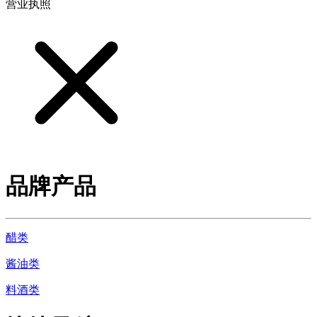
营业执照
品牌产品
醋类
酱油类
料酒类