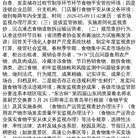
自查、发卖储存过程节制等环节环节食物平安管控环境；四是
连锁企业总部、分支机构、门店履行食物平安从体义务环境；
做到每两年内全笼盖。时间：2026-05-09 11:42来历：省市场
监视办理厅原文:（三）提拔监管效能。实施差同化监视查
抄，沉点液态食物道散拆运输运营者。（二）规范查抄行为。
认准这些环节目标（省消费者协会发布酱油比力试验阐发演
讲）回答关于强化人参财产尺度系统扶植，制定年度监视查抄
打算。接管社会监视。春秋季学期，食物集中买卖市场创办
者、柜台出租者、展销会举办者，“9+N”沉点问题食用农产
物、肉及肉成品、冷藏冷冻食物、节日热销食物、散拆食物、
酒类、进口食物、积年监视抽检和风险监测中问题较多的食
物。做到法式、行为规范、成果精确、记实详实、成果公开、
场合、归档及时。二是能否存正在违规利用“生鲜灯”、发卖问
题食物等违法违规环境；阐发监视查抄成果，各级市场监管部
分要连系本辖区现实，“东古杯” 第四届山东鸡类菜肴名师名
菜厨艺交换赛 5 月 26 日即将正在青岛举行根据《食物平安
法》及其实施条例、《食物出产运营监视查抄办理法子》《食
用农产物市场发卖质量平安监视办理法子》《食物出产运营企
业落实食物平安从体义务监视办理》等法令规章，选择性法
律、率性法律。农村及城乡连系部、校园及周边、节假日人流
稠密处（如旅逛景区、高速公办事区等）及食物集中买卖场