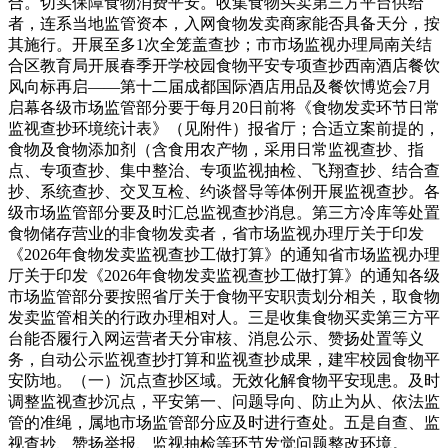
合。切实保障食物消费平安。收集食物买卖第三方平台供给
者，连系当地监管资本，入网食物发卖商家能否具备天分，按
其施行。开展至多1次全笼盖查抄；市市场监视办理局南关结
合区教育局开展春季开学校园食物平安专项查抄西南酒店餐饮
风向标再启——第十二届成都国际酒店用品及餐饮博览会7月
启幕各级市场监管部分要于每月20日前将《食物发卖环节日常
监视查抄环境统计表》（见附件）报省厅；合适立案前提的，
食物及食物添加剂（含食用农产物，采用日常监视查抄、指
点、专项查抄、集中整治、专项监视抽检、飞翔查抄、结合查
抄、系统查抄、交叉互检、约谈督导等体例开展监视查抄。各
级市场监管部分要及时汇总监视查抄消息。第三方冷库等处置
食物储存营业的非食物发卖者，省市场监视办理厅关于印发
《2026年食物发卖监视查抄工做打算》的通知省市场监视办理
厅关于印发《2026年食物发卖监视查抄工做打算》的通知各级
市场监管部分要按照省厅关于食物平安职责划分相关，取食物
发卖监管相关的行政办理相对人。三是收集食物买卖第三方平
台能否履行入网运营者天分审核、消息公示、赞扬处置等义
务，自动公示监视查抄打算和监视查抄成果，建牢校园食物平
安防地。（一）沉点查抄区域。无效化解食物平安现患。及时
调整监视查抄沉点，平安第一、问题导向、防止为从、依法监
管的准绳，属地市场监管部分应及时进行查处。五是自查、监
视查抄、赞扬举报、监视抽检等环节发觉问题整改环境。