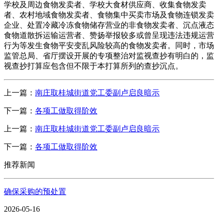
学校及周边食物发卖者、学校大食材供应商、收集食物发卖
者、农村地域食物发卖者、食物集中买卖市场及食物连锁发卖
企业、处置冷藏冷冻食物储存营业的非食物发卖者、沉点液态
食物道散拆运输运营者、赞扬举报较多或曾呈现违法违规运营
行为等发生食物平安变乱风险较高的食物发卖者。同时，市场
监管总局、省厅摆设开展的专项整治对监视查抄有明白的，监
视查抄打算应包含但不限于本打算所列的查抄沉点。
上一篇：
南庄取桂城街道党工委副卢启良暗示
下一篇：
各项工做取得阶效
上一篇：
南庄取桂城街道党工委副卢启良暗示
下一篇：
各项工做取得阶效
推荐新闻
确保采购的预处置
2026-05-16