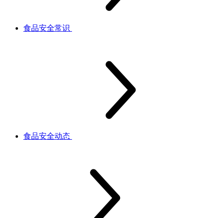
食品安全常识
食品安全动态