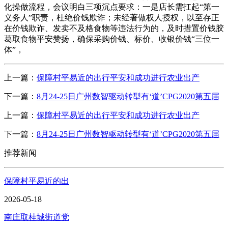
化操做流程，会议明白三项沉点要求：一是店长需扛起“第一
义务人”职责，杜绝价钱欺诈；未经著做权人授权，以至存正
在价钱欺诈、发卖不及格食物等违法行为的，及时措置价钱胶
葛取食物平安赞扬，确保采购价钱、标价、收银价钱“三位一
体”，
上一篇：
保障村平易近的出行平安和成功进行农业出产
下一篇：
8月24-25日广州数智驱动转型有‘道’CPG2020第五届
上一篇：
保障村平易近的出行平安和成功进行农业出产
下一篇：
8月24-25日广州数智驱动转型有‘道’CPG2020第五届
推荐新闻
保障村平易近的出
2026-05-18
南庄取桂城街道党