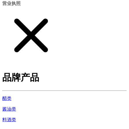
营业执照
品牌产品
醋类
酱油类
料酒类