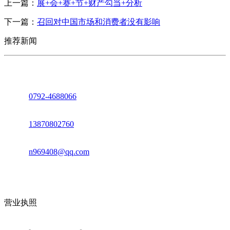
上一篇：
展+会+赛+节+财产勾当+分析
下一篇：
召回对中国市场和消费者没有影响
推荐新闻
座机：
0792-4688066
电话：
13870802760
邮箱：
n969408@qq.com
地址：江西省德安县高新技术产业园(宝塔工业园)高新路93号
营业执照