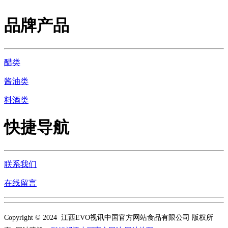
品牌产品
醋类
酱油类
料酒类
快捷导航
联系我们
在线留言
Copyright © 2024 江西EVO视讯中国官方网站食品有限公司 版权所