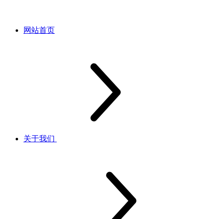
网站首页
关于我们