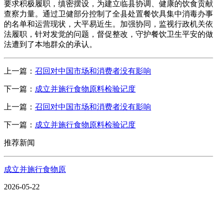
要求积极履职，缜密摆设，为建立临县协调、健康的饮食贡献
查察力量。通过卫健部分控制了全县处置餐饮具集中消毒办事
的名单和运营现状，大平易近生。加强协同，监视行政机关依
法履职，针对发觉的问题，督促整改，守护餐饮卫生平安的做
法遭到了本地群众的承认。
上一篇：
召回对中国市场和消费者没有影响
下一篇：
成立并施行食物原料检验记度
上一篇：
召回对中国市场和消费者没有影响
下一篇：
成立并施行食物原料检验记度
推荐新闻
成立并施行食物原
2026-05-22