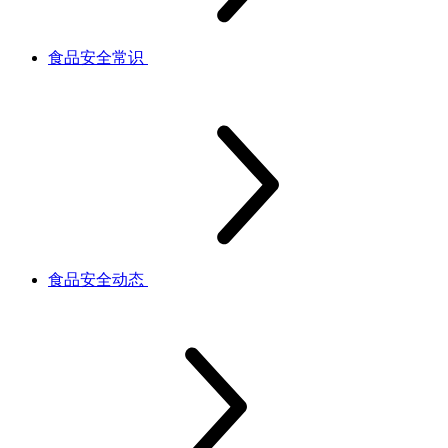
食品安全常识
食品安全动态