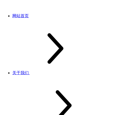
网站首页
关于我们