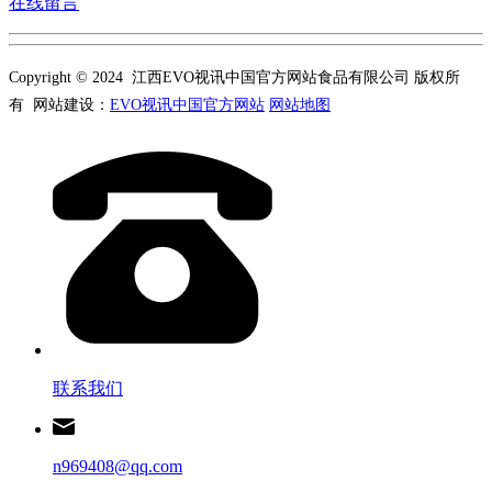
在线留言
Copyright © 2024 江西EVO视讯中国官方网站食品有限公司 版权所
有 网站建设：
EVO视讯中国官方网站
网站地图
联系我们
n969408@qq.com