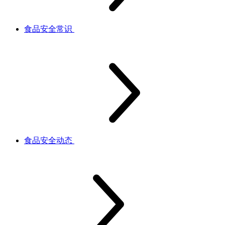
食品安全常识
食品安全动态