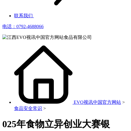
联系我们
电话：0792-4688066
EVO视讯中国官方网站
>
食品安全常识
>
025年食物立异创业大赛银