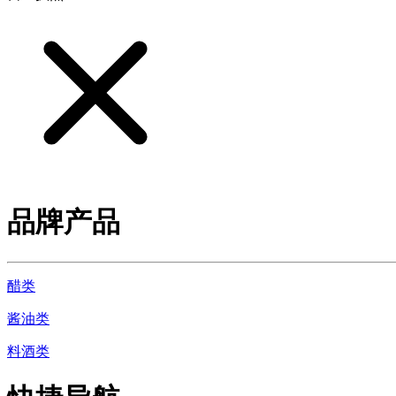
品牌产品
醋类
酱油类
料酒类