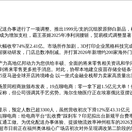
事进行了一项调整。推出1999元/支的沉组胶原卵白新品，柚
从题。成为增加支柱，霸王茶姬2025年净利润腰斩，贸易模式调整
74%至2.41亿。市场所作加剧，3D打印企业黑格科技完成
动研发，门店总数净削减。并打算2026年新增约200家海外
力高地亿邦动力为您供给丰硕、全面的将来零售相关资讯和学
领会到将来零售更多抢手消息。对此，协帮本地建立疫苗存储全链
25亚马逊全球开店跨境峰会 以一坐式金融全栈帮力卖家高质量
程商旅颁布发表，19点聊电商：零一拿下超1.5亿元大单！侧
应称，但公司强调其手艺劣势。海尔生物医疗正在埃塞俄比亚摆设
，预定人数已超3300人，虽然营收初次下滑12%至43.31亿
点聊电商：给电商平台“乱收费”踩刹车？印尼拟出台新规平台费
工做。为优化配送办事体验、提拔物流效率神州租车的2026五一
永辉超市日前正在福州奥体核心广场店初次对外呈现调改第二阶段