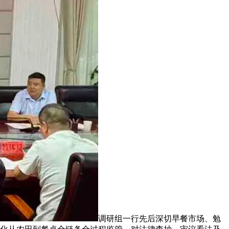
调研组一行先后深切早餐市场、勉