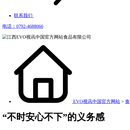
联系我们
电话：0792-4688066
EVO视讯中国官方网站
>
食
“不时安心不下”的义务感