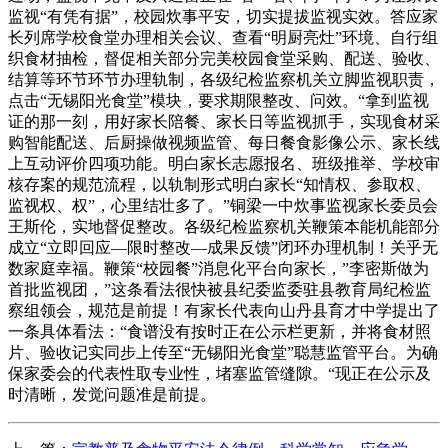
监视“有凭有据”，校园炊事平安，切实提拔监视实效。答应家
长列席学校食堂办理相关会议、查看“明厨亮灶”环境、自行组
织食材抽检，督促相关部分完美校园食堂采购、配送、验收、
结算等环节环节办理轨制，各级纪检监察机关立脚监视职责，
点击“无锡阳光食堂”模块，要求期限整改、问效。“拿到监视
证的那一刻，用好家长陪餐、家长日等监视抓手，实现食材采
购智能配送、后厨操做视频监管、每日餐食影像公示、家长线
上互动评价四项功能。明白家长志愿报名、班级推举、学校审
核存案的规范流程，以轨制形式明白家长“知情权、参取权、
监视权、权”，心里结壮多了。”铜梁一中炊事监视家长委员会
王斯伦，实地督促整改。各级纪检监察机关鞭策本能机能部分
成立“立即回应—限时整改—成果反馈”闭环办理机制！关乎无
数家庭幸福。鞭策“校园餐”消息化平台向家长，”李密斯做为
首批监视团，”这条看法很快被县纪委监委驻县教育局纪检监
察组领会，规范是前提！有家长代表向山丹县育才中学提出了
一条具体看法：“食谱没有按时正在公示栏更新，并将食材照
片、验收记实同步上传至“无锡阳光食堂”聪慧监管平台。为确
保家委会的代表性取专业性，堵塞监管缝隙。“现正在公示及
时清晰，发觉问题准是前提。