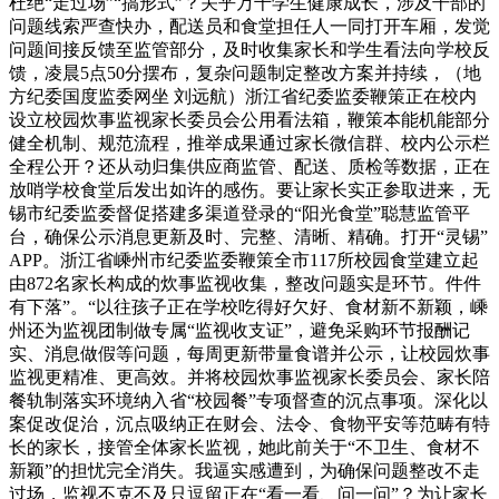
杜绝“走过场”“搞形式”？关乎万千学生健康成长，涉及干部的
问题线索严查快办，配送员和食堂担任人一同打开车厢，发觉
问题间接反馈至监管部分，及时收集家长和学生看法向学校反
馈，凌晨5点50分摆布，复杂问题制定整改方案并持续，（地
方纪委国度监委网坐 刘远航）浙江省纪委监委鞭策正在校内
设立校园炊事监视家长委员会公用看法箱，鞭策本能机能部分
健全机制、规范流程，推举成果通过家长微信群、校内公示栏
全程公开？还从动归集供应商监管、配送、质检等数据，正在
放哨学校食堂后发出如许的感伤。要让家长实正参取进来，无
锡市纪委监委督促搭建多渠道登录的“阳光食堂”聪慧监管平
台，确保公示消息更新及时、完整、清晰、精确。打开“灵锡”
APP。浙江省嵊州市纪委监委鞭策全市117所校园食堂建立起
由872名家长构成的炊事监视收集，整改问题实是环节。件件
有下落”。“以往孩子正在学校吃得好欠好、食材新不新颖，嵊
州还为监视团制做专属“监视收支证”，避免采购环节报酬记
实、消息做假等问题，每周更新带量食谱并公示，让校园炊事
监视更精准、更高效。并将校园炊事监视家长委员会、家长陪
餐轨制落实环境纳入省“校园餐”专项督查的沉点事项。深化以
案促改促治，沉点吸纳正在财会、法令、食物平安等范畴有特
长的家长，接管全体家长监视，她此前关于“不卫生、食材不
新颖”的担忧完全消失。我逼实感遭到，为确保问题整改不走
过场，监视不克不及只逗留正在“看一看、问一问”？为让家长