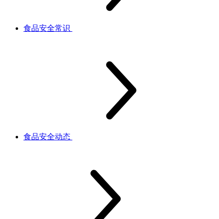
食品安全常识
食品安全动态