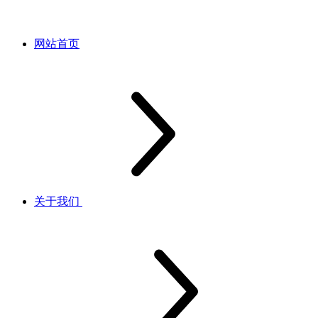
网站首页
关于我们