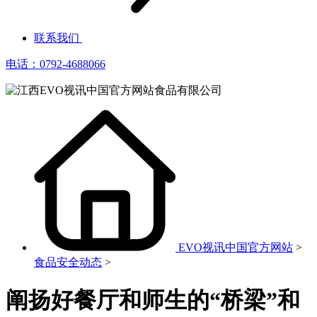
联系我们
电话：0792-4688066
EVO视讯中国官方网站
>
食品安全动态
>
阐扬好餐厅和师生的“桥梁”和