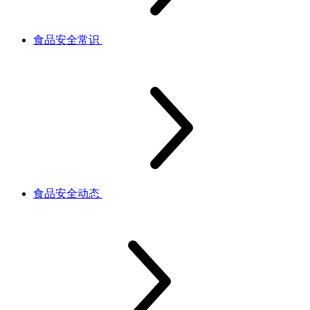
食品安全常识
食品安全动态