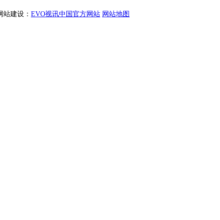
 网站建设：
EVO视讯中国官方网站
网站地图