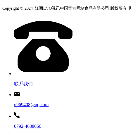
Copyright © 2024 江西EVO视讯中国官方网站食品有限公司 版权所有
联系我们
n969408@qq.com
0792-4688066