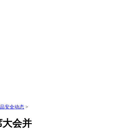
品安全动态
>
席大会并