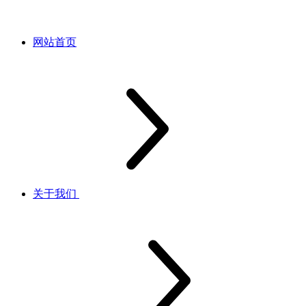
网站首页
关于我们