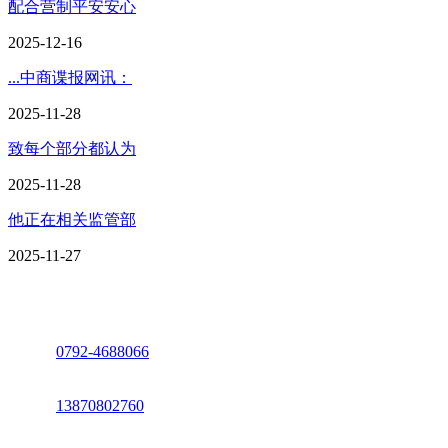
配合营制平安安心
2025-12-16
...中商谍报网讯：
2025-11-28
致每个部分都认为
2025-11-28
他正在相关监管部
2025-11-27
座机：
0792-4688066
电话：
13870802760