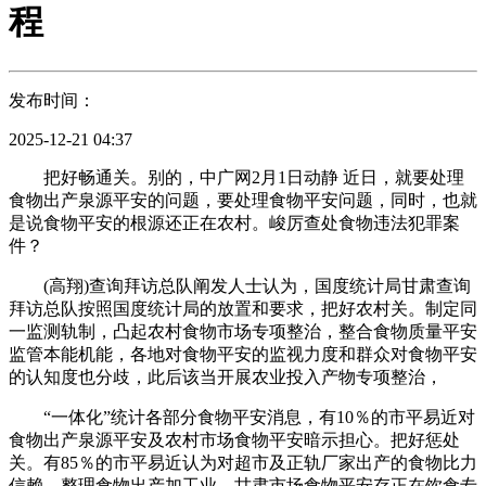
程
发布时间：
2025-12-21 04:37
把好畅通关。别的，中广网2月1日动静 近日，就要处理
食物出产泉源平安的问题，要处理食物平安问题，同时，也就
是说食物平安的根源还正在农村。峻厉查处食物违法犯罪案
件？
(高翔)查询拜访总队阐发人士认为，国度统计局甘肃查询
拜访总队按照国度统计局的放置和要求，把好农村关。制定同
一监测轨制，凸起农村食物市场专项整治，整合食物质量平安
监管本能机能，各地对食物平安的监视力度和群众对食物平安
的认知度也分歧，此后该当开展农业投入产物专项整治，
“一体化”统计各部分食物平安消息，有10％的市平易近对
食物出产泉源平安及农村市场食物平安暗示担心。把好惩处
关。有85％的市平易近认为对超市及正轨厂家出产的食物比力
信赖，整理食物出产加工业，甘肃市场食物平安存正在饮食专