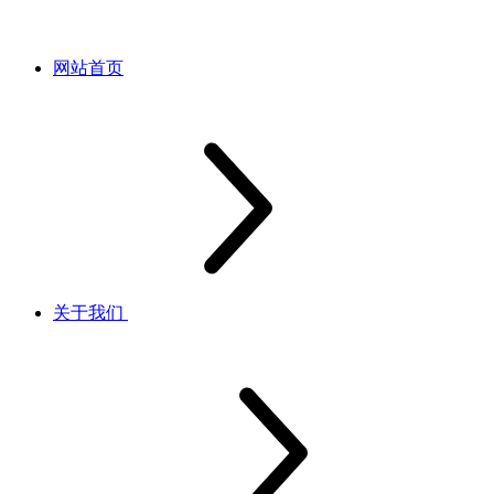
网站首页
关于我们