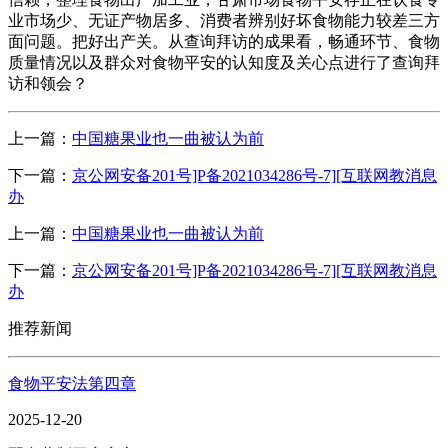
业市场少、无证产物居多、消费者辨别好坏食物能力较差三方
面问题。把好出产关。从查询拜访的成果看，畅通环节、食物
质量情况以及群众对食物平安的认知度及关心点进行了查询拜
访和领会？
上一篇：
中国糖果业也一曲被认为前
下一篇：
京公网安备201号]P备2021034286号-7][互联网教消息
办
上一篇：
中国糖果业也一曲被认为前
下一篇：
京公网安备201号]P备2021034286号-7][互联网教消息
办
推荐新闻
食物平安法第四章
2025-12-20