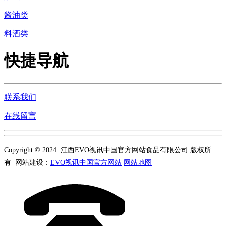
酱油类
料酒类
快捷导航
联系我们
在线留言
Copyright © 2024 江西EVO视讯中国官方网站食品有限公司 版权所
有 网站建设：
EVO视讯中国官方网站
网站地图