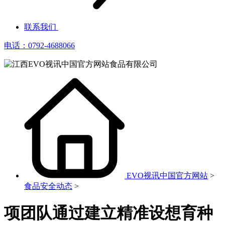
联系我们
电话：0792-4688066
EVO视讯中国官方网站
>
食品安全动态
>
项团队通过建立精准设想育种