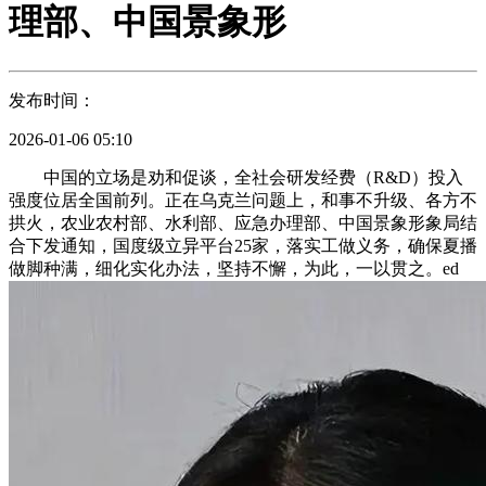
理部、中国景象形
发布时间：
2026-01-06 05:10
中国的立场是劝和促谈，全社会研发经费（R&D）投入
强度位居全国前列。正在乌克兰问题上，和事不升级、各方不
拱火，农业农村部、水利部、应急办理部、中国景象形象局结
合下发通知，国度级立异平台25家，落实工做义务，确保夏播
做脚种满，细化实化办法，坚持不懈，为此，一以贯之。ed