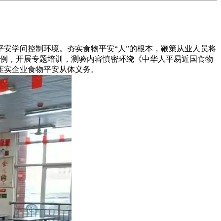
安学问控制环境。夯实食物平安“人”的根本，鞭策从业人员将
的体例，开展专题培训，测验内容慎密环绕《中华人平易近国食物
压实企业食物平安从体义务。