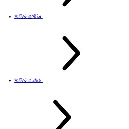
食品安全常识
食品安全动态