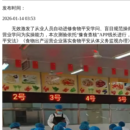
发布时间：
2026-01-14 03:53
无效激发了从业人员自动进修食物平安学问、盲目规范操做流
营业学问为实操能力，本次测验依托“豫食查核”APP线长进行
平安法》《食物出产运营企业落实食物平安从体义务监视办理