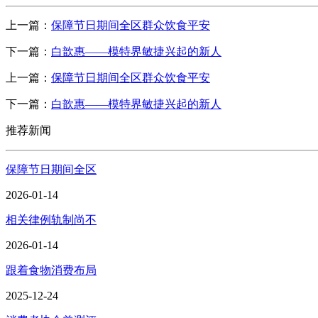
上一篇：
保障节日期间全区群众饮食平安
下一篇：
白歆惠——模特界敏捷兴起的新人
上一篇：
保障节日期间全区群众饮食平安
下一篇：
白歆惠——模特界敏捷兴起的新人
推荐新闻
保障节日期间全区
2026-01-14
相关律例轨制尚不
2026-01-14
跟着食物消费布局
2025-12-24