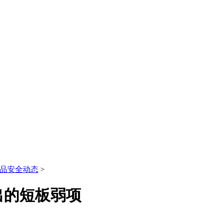
品安全动态
>
出的短板弱项