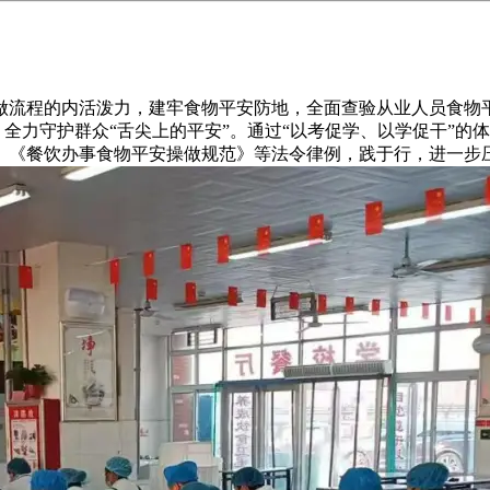
程的内活泼力，建牢食物平安防地，全面查验从业人员食物平
，全力守护群众“舌尖上的平安”。通过“以考促学、以学促干”
》《餐饮办事食物平安操做规范》等法令律例，践于行，进一步