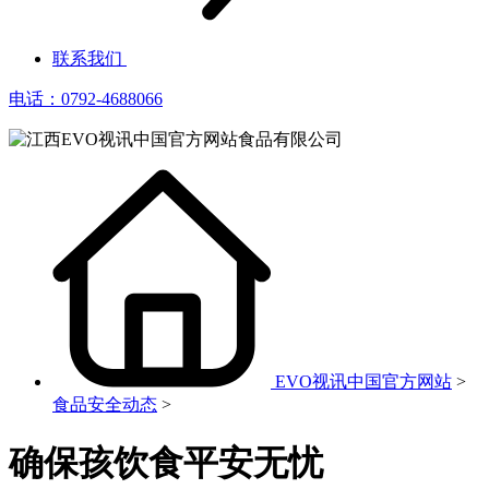
联系我们
电话：0792-4688066
EVO视讯中国官方网站
>
食品安全动态
>
确保孩饮食平安无忧