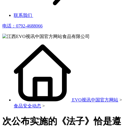
联系我们
电话：0792-4688066
EVO视讯中国官方网站
>
食品安全动态
>
次公布实施的《法子》恰是遵