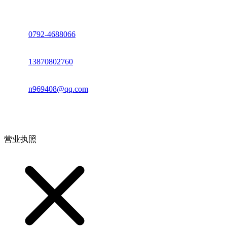
座机：
0792-4688066
电话：
13870802760
邮箱：
n969408@qq.com
地址：江西省德安县高新技术产业园(宝塔工业园)高新路93号
营业执照