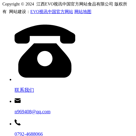
Copyright © 2024 江西EVO视讯中国官方网站食品有限公司 版权所
有 网站建设：
EVO视讯中国官方网站
网站地图
联系我们
n969408@qq.com
0792-4688066