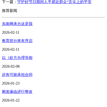
下一篇：
守护好节日期间人平易近群众“舌尖上的平安
推荐新闻
东南网承办这是我
2026-02-11
教育部分将有序启
2026-02-11
以《处方办理等相
2026-02-08
还有可能承担合同
2026-01-23
阐发缘由进行整改
2026-01-22