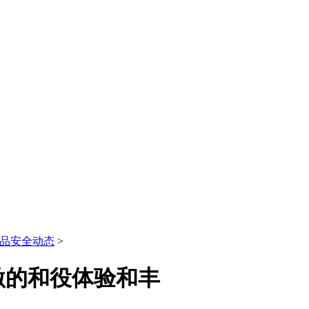
品安全动态
>
激的和役体验和丰