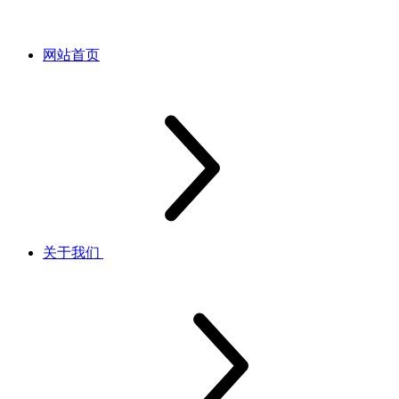
网站首页
关于我们