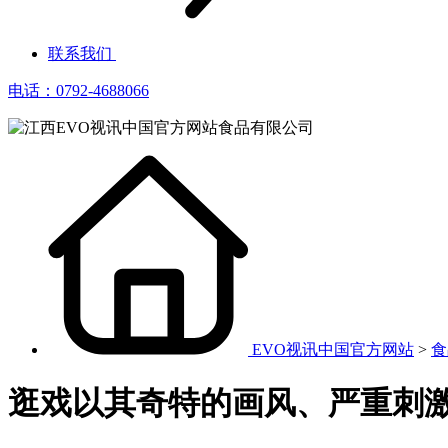
联系我们
电话：0792-4688066
EVO视讯中国官方网站
>
食
逛戏以其奇特的画风、严重刺