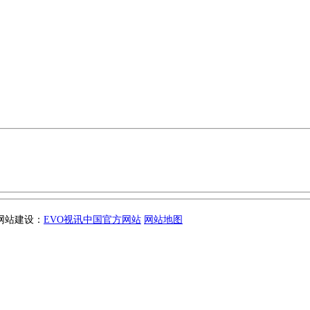
 网站建设：
EVO视讯中国官方网站
网站地图