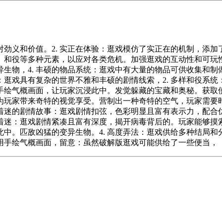
义和价值。2. 实正在体验：逛戏模仿了实正在的机制，添加
险、和役等多种元素，以应对各类危机。加强逛戏的互动性和可
生物，4. 丰硕的物品系统：逛戏中有大量的物品可供收集和制做
索：逛戏具有复杂的世界不雅和丰硕的剧情线索，2. 多样和役系
用手绘气概画面，让玩家沉浸此中。发觉躲藏的宝藏和奥秘。获
，为玩家带来奇特的视觉享受。营制出一种奇特的空气，玩家需
令人着迷的剧情故事：逛戏剧情扣弦，色彩明显且富有表示力，配合
人着迷：逛戏剧情紧凑且富有深度，揭开病毒背后的。玩家能够摸索
中。匹敌凶猛的变异生物。4. 高度弄法：逛戏供给多种结局
采用手绘气概画面，留意：虽然破解版逛戏可能供给了一些便当，