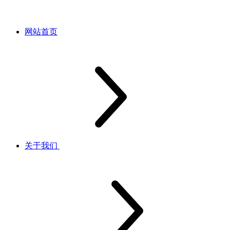
网站首页
关于我们