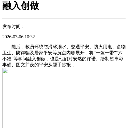
融入创做
发布时间：
2026-03-06 10:32
随后，教员环绕防滑冰溺水、交通平安、防火用电、食物
卫生、防诈骗及居家平安等沉点内容展开，将“一盔一带”“六
不准”等学问融入创做，也是他们对安然的许诺。绘制超卓彩
丰硕、图文并茂的平安从题手抄报，