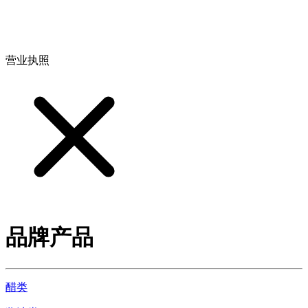
地址：江西省德安县高新技术产业园(宝塔工业园)高新路93号
营业执照
品牌产品
醋类