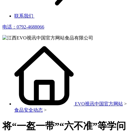
联系我们
电话：0792-4688066
EVO视讯中国官方网站
>
食品安全动态
>
将“一盔一带”“六不准”等学问