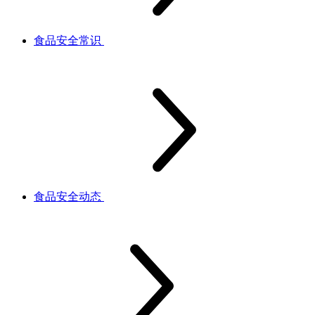
食品安全常识
食品安全动态