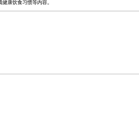
成健康饮食习惯等内容。