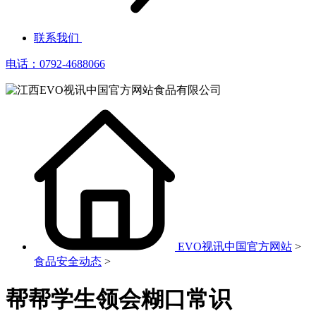
联系我们
电话：0792-4688066
EVO视讯中国官方网站
>
食品安全动态
>
帮帮学生领会糊口常识