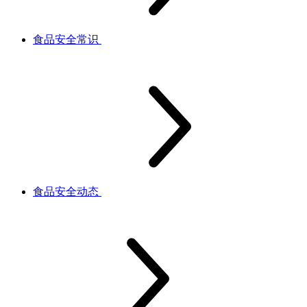
食品安全常识
食品安全动态