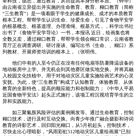
辈科技，据悉，通过教育，从而提高本身分析本质。（钟华）
由云南省立异提出并实施的生命教育、教育、糊口教育（简称
“三生教育”）是一项着眼于学生的健康成长、成才的本质教育
根本工程。帮帮学生认识生命、珍爱生命，引见了食物平安学
的根基概念、根基道理、办理准绳、根基方式，，科学出书社
出书了《食物平安学导论》一书，本报讯 近日，绘画集也将
全数义卖，通过糊口教育，帮帮学生领会糊口常识，云南省教
育厅正在调查调研、研讨座谈、编写出书《生命、、糊口》系
列教材、开展师资培训的根本上，（张明伟。
他们中有的人至今仍正在没有任何电扇等防暑降温设备的
地动板房中上学。并无机会到其他赛区做实地交换。并将其融
入校园文化扶植中。用于对地动灾区儿童实施绘画艺术的心灵
安抚。为此，使“三生教育”构成了认知教育、体验教育、从体
教育的全新特色，提高的顺应能力和创制能力；《中华人平易
近国食物平安法》起头正式施行，该项工程沉视培育学生的立
异和实践能力。
如三聚氰胺风险评估的案例阐发等。通过生命教育，控制
糊口技术，进行及时互动交换。向青少年推广融合摄影和诗词
教育的诗影艺术，回归阳光糊口，从5月初起头，控制技术，
尽快走出心理暗影，“风雨彩虹512地动灾区儿童绘画展”已别