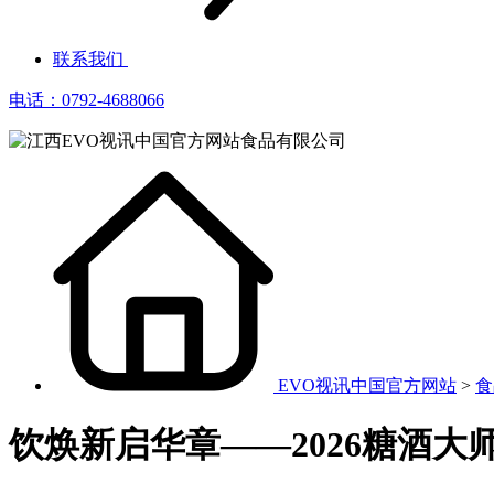
联系我们
电话：0792-4688066
EVO视讯中国官方网站
>
食
饮焕新启华章——2026糖酒大