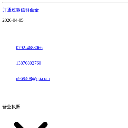
并通过微信群至全
2026-04-05
座机：
0792-4688066
电话：
13870802760
邮箱：
n969408@qq.com
地址：江西省德安县高新技术产业园(宝塔工业园)高新路93号
营业执照