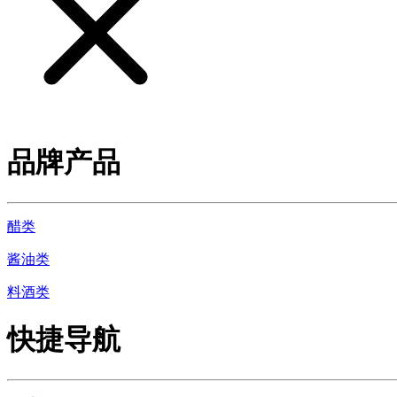
品牌产品
醋类
酱油类
料酒类
快捷导航