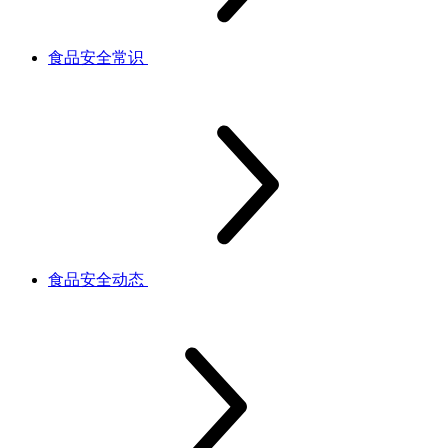
食品安全常识
食品安全动态