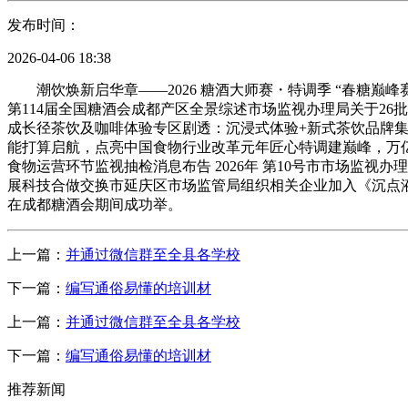
发布时间：
2026-04-06 18:38
潮饮焕新启华章——2026 糖酒大师赛・特调季 “春糖巅峰
第114届全国糖酒会成都产区全景综述市场监视办理局关于26
成长径茶饮及咖啡体验专区剧透：沉浸式体验+新式茶饮品牌集结
能打算启航，点亮中国食物行业改革元年匠心特调建巅峰，万亿商
食物运营环节监视抽检消息布告 2026年 第10号市市场监视
展科技合做交换市延庆区市场监管局组织相关企业加入《沉点液
在成都糖酒会期间成功举。
上一篇：
并通过微信群至全县各学校
下一篇：
编写通俗易懂的培训材
上一篇：
并通过微信群至全县各学校
下一篇：
编写通俗易懂的培训材
推荐新闻