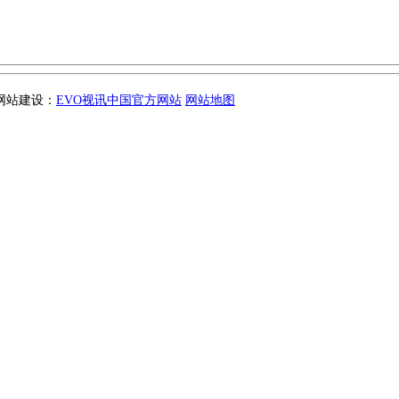
 网站建设：
EVO视讯中国官方网站
网站地图